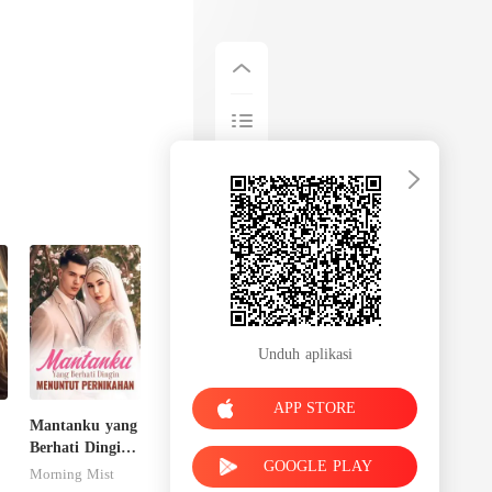
Unduh aplikasi
APP STORE
Mantanku yang
Berhati Dingin
GOOGLE PLAY
Menuntut
Morning Mist
Pernikahan