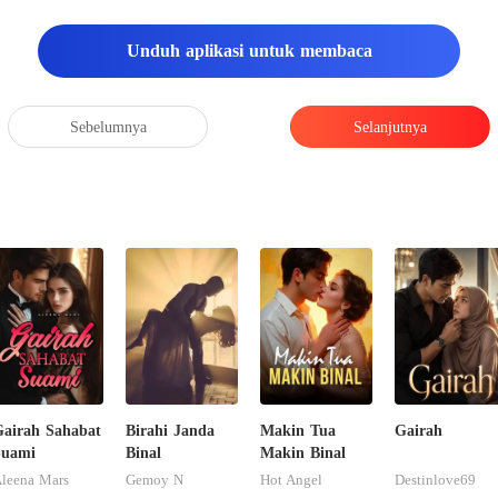
Unduh aplikasi untuk membaca
Sebelumnya
Selanjutnya
airah Sahabat
Birahi Janda
Makin Tua
Gairah
Suami
Binal
Makin Binal
leena Mars
Gemoy N
Hot Angel
Destinlove69