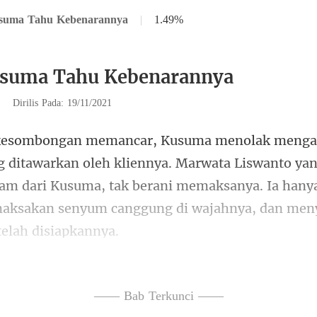
suma Tahu Kebenarannya
|
1.49%
usuma Tahu Kebenarannya
|
Dirilis Pada: 19/11/2021
Marwata Liswanto ya
m dari Kusuma, tak berani memaksanya. Ia hany
g serius membaca
—— Bab Terkunci ——