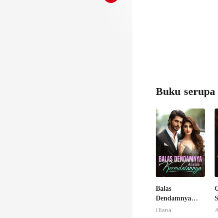
Buku serupa
Balas
G
Dendamnya
Adalah
Diana
A
Kecerdasannya