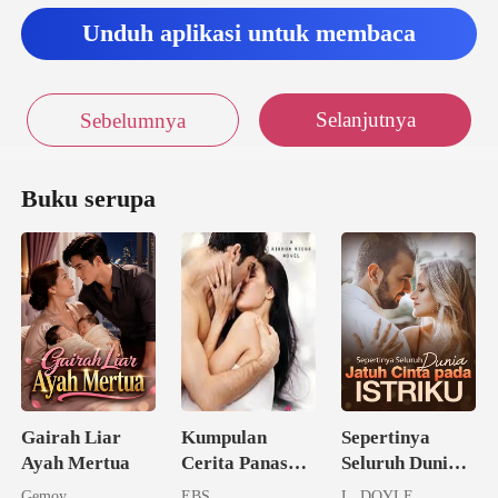
Unduh aplikasi untuk membaca
Selanjutnya
Sebelumnya
Buku serupa
Gairah Liar
Kumpulan
Sepertinya
Ayah Mertua
Cerita Panas
Seluruh Dunia
Nan Membara
Jatuh Cinta
Gemoy
EBS
L. DOYLE