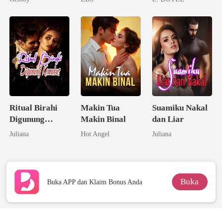
pada Istriku
Ritual Birahi
Makin Tua
Suamiku Nakal
Digunung
Makin Binal
dan Liar
Keramat
Juliana
Hot Angel
Juliana
Buka
Buka APP dan Klaim Bonus Anda