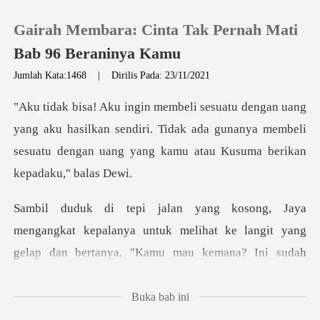
Gairah Membara: Cinta Tak Pernah Mati
Bab 96 Beraninya Kamu
Jumlah Kata:1468
|
Dirilis Pada: 23/11/2021
0
aku hasilkan sendiri. Tidak ada gunanya membeli
Pengisian Ulang
sesuatu deng
Riwayat Membaca
Keluar
kepalanya untuk melihat ke langit yang
gelap dan berta
Unduh Aplikasi
Buka bab ini