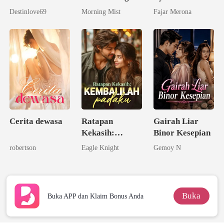
Menuntut
Destinlove69
Morning Mist
Fajar Merona
Pernikahan
Cerita dewasa
Ratapan
Gairah Liar
Kekasih:
Binor Kesepian
Kembalilah
robertson
Eagle Knight
Gemoy N
padaku
Buka
Buka APP dan Klaim Bonus Anda