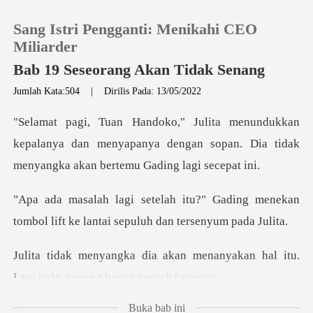
Sang Istri Pengganti: Menikahi CEO
Miliarder
Bab 19 Seseorang Akan Tidak Senang
Jumlah Kata:504
|
Dirilis Pada: 13/05/2022
0
Pengisian Ulang
kepalanya dan menyapanya dengan sopan. Dia tida
Riwayat Membaca
Gading menekan
tombol lift ke lantai
Keluar
n menanyakan hal itu.
Unduh Aplikasi
Lagi pul
Buka bab ini