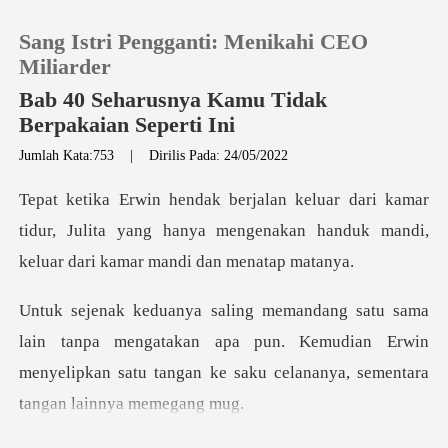
Sang Istri Pengganti: Menikahi CEO
Miliarder
Bab 40 Seharusnya Kamu Tidak
Berpakaian Seperti Ini
0
Jumlah Kata:753
|
Dirilis Pada: 24/05/2022
mar
Pengisian Ulang
tidur, Julita yang hanya mengenakan handuk ma
Riwayat Membaca
Keluar
a mengatakan apa pun. Kemudian Erwin
menyelipkan satu tanga
Unduh Aplikasi