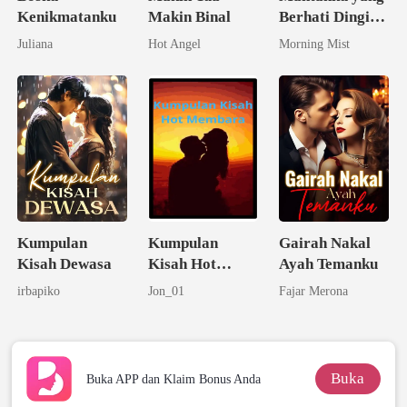
Kenikmatanku
Makin Binal
Berhati Dingin
Menuntut
Juliana
Hot Angel
Morning Mist
Pernikahan
Kumpulan
Kumpulan
Gairah Nakal
Kisah Dewasa
Kisah Hot
Ayah Temanku
Membara
irbapiko
Jon_01
Fajar Merona
Buka
Buka APP dan Klaim Bonus Anda