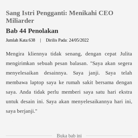
Sang Istri Pengganti: Menikahi CEO
Miliarder
Bab 44 Penolakan
Jumlah Kata:638
|
Dirilis Pada: 24/05/2022
0
Pengisian Ulang
lesaikan desainnya. Saya janji. Saya telah
Riwayat Membaca
membawa laptop saya ke rumah sakit bersama dengan
saya. Anda tida
Keluar
Unduh Aplikasi
aya A m
Buka bab ini