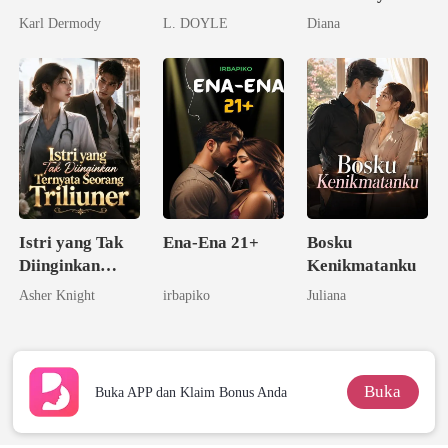
dari Mantan
Jatuh Cinta
Adalah
Karl Dermody
L. DOYLE
Diana
Tunanganku
pada Istriku
Kecerdasannya
Istri yang Tak
Ena-Ena 21+
Bosku
Diinginkan
Kenikmatanku
Ternyata
Asher Knight
irbapiko
Juliana
Seorang
Triliuner
Buka
Buka APP dan Klaim Bonus Anda