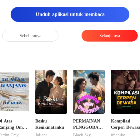
Unduh aplikasi untuk membaca
Sebelumnya
Selanjutnya
i Atas
Bosku
PERMAINAN
Kompilasi
Ranjang Om
Kenikmatanku
PENGGODA
Cerpen Dewas
Rudy
IMAN
ardin Grey
Juliana
Black Sky
irbapiko