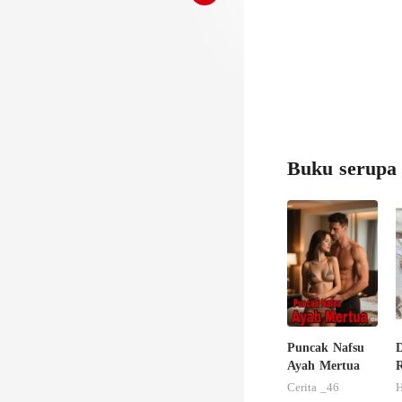
Buku serupa
Puncak Nafsu
D
Ayah Mertua
Cerita _46
H