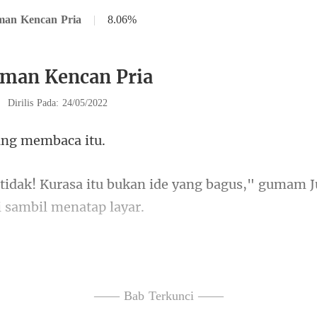
man Kencan Pria
|
8.06%
eman Kencan Pria
|
Dirilis Pada: 24/05/2022
ang me
n ide yang bagus," gumam Ju
perusahaan itu. Bagaimana
—— Bab Terkunci ——