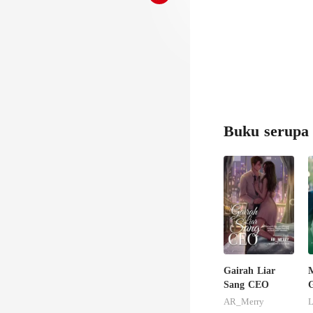
Buku serupa
Gairah Liar
M
Sang CEO
G
AR_Merry
L