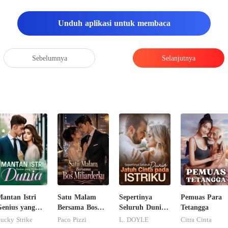
pesan balasannya. "Tuan Loris
Unduh aplikasi untuk membaca
Sebelumnya
Selanjutnya
antan Istri
Satu Malam
Sepertinya
Pemuas Para
enius yang
Bersama Bos
Seluruh Dunia
Tetangga
Diidamkan
Miliarderku
Jatuh Cinta
ucky Strike
Paco Pizzi
L. DOYLE
Citra Cinta
Dunia
pada Istriku