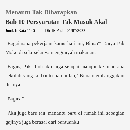
Menantu Tak Diharapkan
Bab 10 Persyaratan Tak Masuk Akal
Jumlah Kata:1146
|
Dirilis Pada: 01/07/2022
0
ini, Bima?" Tanya Pak
Moko di
Pengisian Ulang
ir ke beberapa
sekolah yang ku bantu t
Riwayat Membaca
Keluar
ag
Unduh Aplikasi
u di rumah ini, sebagian
gajiny