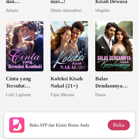
dan
mas...!
Kisah Dewasa
Kenikmatan
Juliana
Dinda sukmadewi
irbapiko
Cinta yang
Koleksi Kisah
Balas
Tersulut
Nakal (21+)
Dendamnya
Kembali
Adalah
Calli Laplume
Fajar Merona
Diana
Kecerdasannya
Buka
Buka APP dan Klaim Bonus Anda