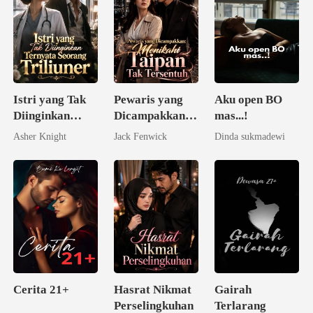
Istri yang Tak
Pewaris yang
Aku open BO
Diinginkan
Dicampakkan:
mas...!
Ternyata
Menikahi
Asher Knight
Jack Fenwick
Dinda sukmadewi
Seorang
Taipan Tak
Triliuner
Tersentuh
Cerita 21+
Hasrat Nikmat
Gairah
Perselingkuhan
Terlarang