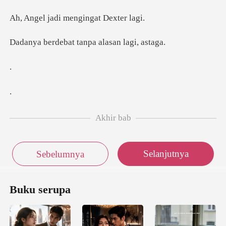
di mengingat
at tanpa alasa
Akhir bab
Selanjutnya
Sebelumnya
Buku serupa