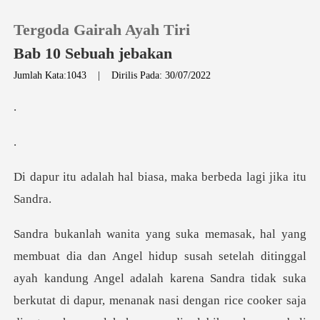
Tergoda Gairah Ayah Tiri
Bab 10 Sebuah jebakan
Jumlah Kata:1043
|
Dirilis Pada: 30/07/2022
0
Pengisian Ulang
al biasa, maka berbeda
Riwayat Membaca
Keluar
al
Unduh Aplikasi
ayah kandung Angel adalah karena Sandra tidak suka
berkutat di dapur, menanak nasi dengan rice co