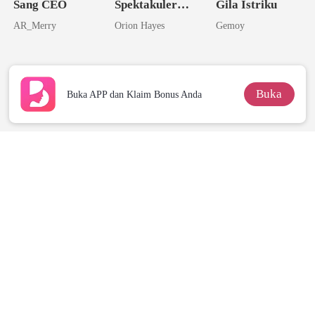
Sang CEO
Spektakuler
Gila Istriku
Sang Istri yang
AR_Merry
Orion Hayes
Gemoy
Dicampakkan
Menjadi
Miliarder
Buka
Buka APP dan Klaim Bonus Anda