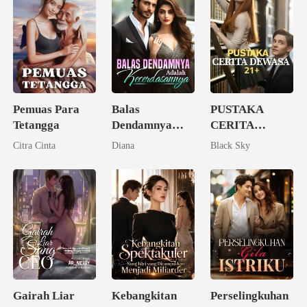
Pemuas Para
Balas
PUSTAKA
Tetangga
Dendamnya
CERITA
Adalah
DEWASA 21+
Citra Cinta
Diana
Black Sky
Kecerdasannya
Gairah Liar
Kebangkitan
Perselingkuhan