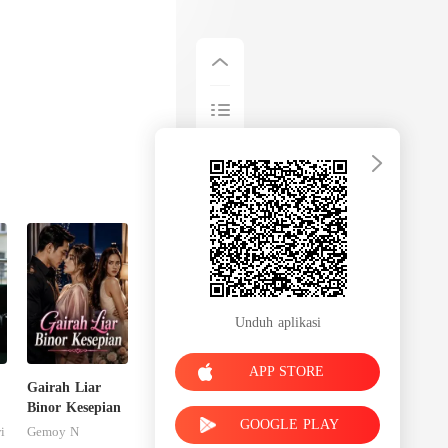
ng kau mau,
Unduh aplikasi
APP STORE
Gairah Liar
Binor Kesepian
GOOGLE PLAY
i
Gemoy N