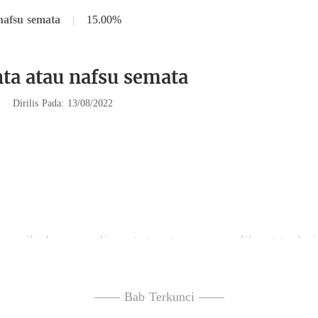
nafsu semata
|
15.00%
nta atau nafsu semata
|
Dirilis Pada: 13/08/2022
idak tahu diri, tentu saja dia Travis, si panger
—— Bab Terkunci ——