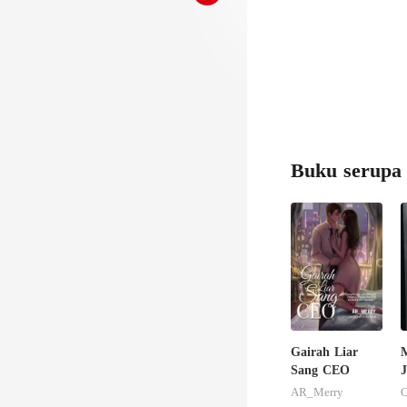
sialan!" ucap E
Buku serupa
Gairah Liar
Sang CEO
AR_Merry