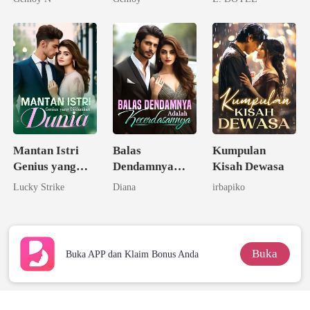
pada Istriku
Mantan Istri
Balas
Kumpulan
Genius yang
Dendamnya
Kisah Dewasa
Diidamkan
Adalah
Lucky Strike
Diana
irbapiko
Dunia
Kecerdasannya
Buka
Buka APP dan Klaim Bonus Anda