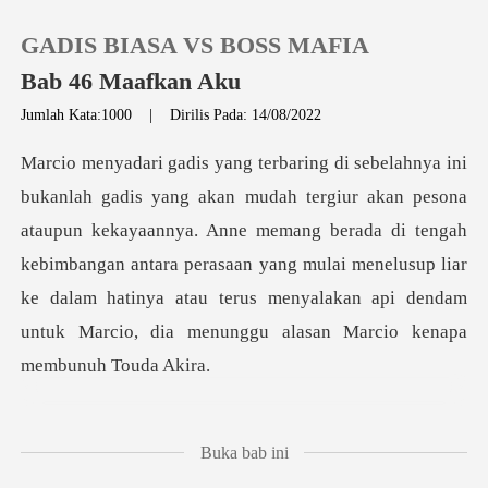
GADIS BIASA VS BOSS MAFIA
Bab 46 Maafkan Aku
Jumlah Kata:1000
|
Dirilis Pada: 14/08/2022
0
Pengisian Ulang
upun kekayaannya. Anne memang berada di tengah
kebimbangan antara perasaan yang mulai menelusup liar
Riwayat Membaca
ke dalam
Keluar
Unduh Aplikasi
o ban
Buka bab ini