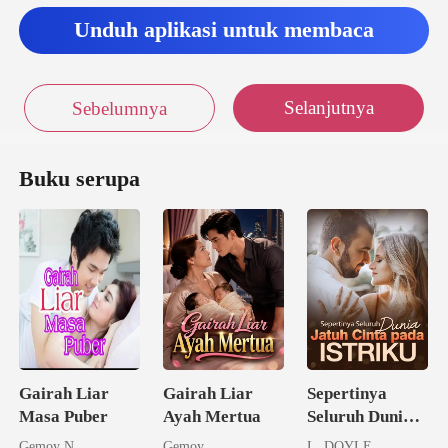
Unduh aplikasi untuk membaca
Selanjutnya
Sebelumnya
Buku serupa
Gairah Liar
Gairah Liar
Sepertinya
Masa Puber
Ayah Mertua
Seluruh Dunia
Jatuh Cinta
Gemoy N
Gemoy
L. DOYLE