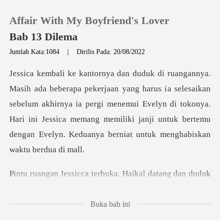
Affair With My Boyfriend's Lover
Bab 13 Dilema
Jumlah Kata:1084
|
Dirilis Pada: 20/08/2022
0
a selesaikan
Pengisian Ulang
sebelum akhirnya ia pergi menemui Evelyn di tokonya.
Hari ini Jessica memang memil
Riwayat Membaca
Keluar
cca terbuka, Haikal
Unduh Aplikasi
Buka bab ini