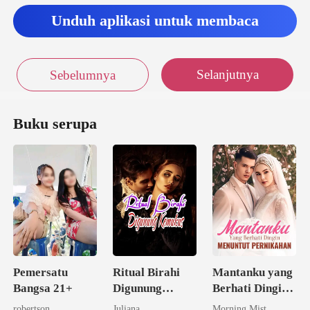
Unduh aplikasi untuk membaca
Selanjutnya
Sebelumnya
Buku serupa
Pemersatu
Ritual Birahi
Mantanku yang
Bangsa 21+
Digunung
Berhati Dingin
Keramat
Menuntut
robertson
Juliana
Morning Mist