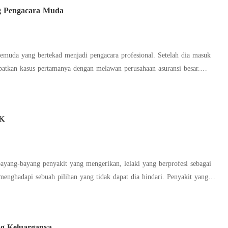
g Pengacara Muda
 nafsu kelakilakian seorang Aslan semakin membara Dengan lembut
dan hitam itu….. Belahannya kemudian terlihat memerah
ing kecil yang memancing bibir Aslan untuk menyentuhnya “Auhg,,,,,,
emuda yang bertekad menjadi pengacara profesional. Setelah dia masuk
atkan kasus pertamanya dengan melawan perusahaan asuransi besar.
arus melakukan segala cara-termasuk kejahatan- untuk memenangkan kasus
 harus dikeluarkan dari sekolah hukumnya?
K
bayang-bayang penyakit yang mengerikan, lelaki yang berprofesi sebagai
ghadapi sebuah pilihan yang tidak dapat dia hindari. Penyakit yang
 seolah-olah merasakan bahwa orang-orang yang mati tersebut berbicara
g Keluarganya