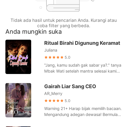
Cerita Pilihan
Tidak ada hasil untuk pencarian Anda. Kurangi atau
coba filter yang berbeda.
Anda mungkin suka
Ritual Birahi Digunung Keramat
Juliana
5.0
"Jang, kamu sudah gak sabar ya?." tanya
Mbak Wati setelah mantra selesai kami
ucapkan dan melihat mataku yang tidak
berkedip. Mbak Wati tiba tiba
Gairah Liar Sang CEO
mendorongku jatuh terlentang.
AR_Merry
Jantungku berdegup sangat kencang,
inilah saat yang aku tunggu, detik detik
5.0
keperjakaanku menjadi tumbal Ritual di
Warning 21+ Harap bijak memilih bacaan.
Gunung Keramat. Tumbal yang tidak
Mengandung adegan dewasa! Bermula
akan pernah kusesali. Tumbal
dari kebiasaan bergonta-ganti wanita
kenikmatan yang akan membuka pintu
setiap malam, pemilik nama lengkap