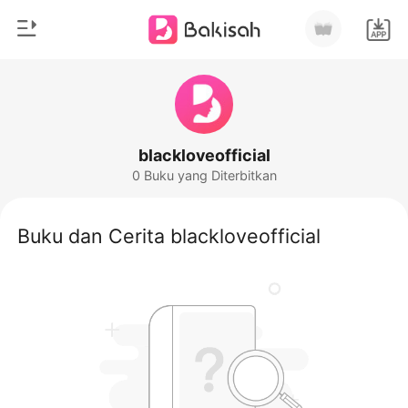
0
Beranda
Pengisian Ulang
Genre
blackloveofficial
0 Buku yang Diterbitkan
Modern
Riwayat Membaca
Romantis
Buku dan Cerita blackloveofficial
Keluar
Cerita pendek
Miliarder
Unduh Aplikasi
Likantrof
Siklus