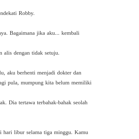
AI SUAMI, DIPINANG CEO
Sexual Tension
19/08/2023
ndekati Robby.
ya. Bagaimana jika aku... kembali
alis dengan tidak setuju.
lu, aku berhenti menjadi dokter dan
Lagi pula, mumpung kita belum memiliki
ak. Dia tertawa terbahak-bahak seolah
i hari libur selama tiga minggu. Kamu