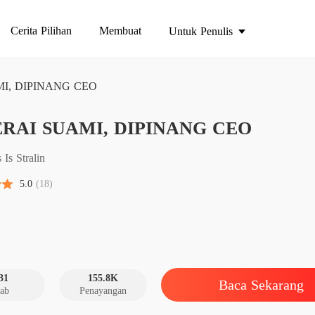
Cerita Pilihan
Membuat
Untuk Penulis
I, DIPINANG CEO
DICER
ERAI SUAMI, DIPINANG CEO
Bab 1 S
DICER
 Is Stralin
Bab 2 T
5.0
(18)
DICER
Bab 3 T
DICER
Bab 4 Pe
31
155.8K
Baca Sekarang
ab
Penayangan
DICER
Bab 5 T