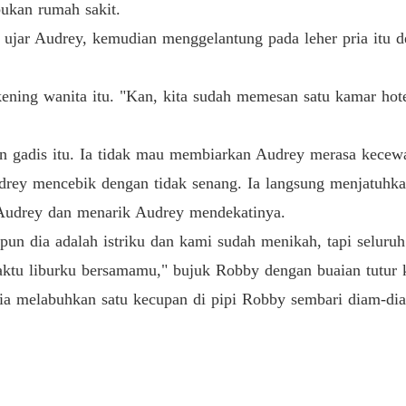
bukan rumah sakit.
DICER
" ujar Audrey, kemudian menggelantung pada leher pria itu 
Bab 13 
ning wanita itu. "Kan, kita sudah memesan satu kamar hote
DICER
Bab 14 T
 gadis itu. Ia tidak mau membiarkan Audrey merasa kecewa
DICER
Bab 15 
rey mencebik dengan tidak senang. Ia langsung menjatuhkan 
Audrey dan menarik Audrey mendekatinya.
DICER
Bab 16 
pun dia adalah istriku dan kami sudah menikah, tapi seluru
ktu liburku bersamamu," bujuk Robby dengan buaian tutur 
DICER
Bab 17 
a melabuhkan satu kecupan di pipi Robby sembari diam-diam
DICER
Bab 18 
DICER