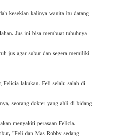
Hanya Untuk Hari Ini
26/07/2023
udah kesekian kalinya wanita itu datang
AI SUAMI, DIPINANG CEO
 Mak Comblang
26/07/2023
elahan. Jus ini bisa membuat tubuhnya
AI SUAMI, DIPINANG CEO
Hari Pernikahan
27/07/2023
uh jus agar subur dan segera memiliki
AI SUAMI, DIPINANG CEO
Pengorbanan Seorang Ayah
27/07/2023
AI SUAMI, DIPINANG CEO
elicia lakukan. Feli selalu salah di
Kebenaran Terkuak
03/08/2023
AI SUAMI, DIPINANG CEO
ya, seorang dokter yang ahli di bidang
Jangan Pergi
04/08/2023
AI SUAMI, DIPINANG CEO
u akan menyakiti perasaan Felicia.
Merindukan Papanya
05/08/2023
embut, "Feli dan Mas Robby sedang
AI SUAMI, DIPINANG CEO