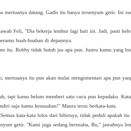
Bab 19 
iba mertuanya datang. Gadis itu hanya tersenyum getir. Ini s
DICER
Bab 20
ab Feli, "Dia bekerja lembur lagi hari ini. Jadi, pasti kel
DICER
Bab 21 
ya meramu buah-buahan di depannya.
m itu. Robby tidak butuh jus apa pun. Justru kamu yang but
DICER
Bab 22 
DICER
, mertuanya itu pun akan mulai mengomentari apa pun yang F
Bab 23 
DICER
ah, tapi kamu belum memberi satu cucu pun kepadaku. Katan
Bab 24 
diri saja kamu kesusahan!" Maura terus berkata-kata.
DICER
. Semua kata-kata lolos dari bibirnya, tidak peduli apakah it
Bab 25 
ersenyum getir. "Kami juga sedang berusaha, Bu," jawabnya l
DICER