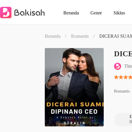
Beranda
Genre
Siklus
Beranda
/
Romantis
/
DICERAI SUAM
DIC
This
Romantis
1
B