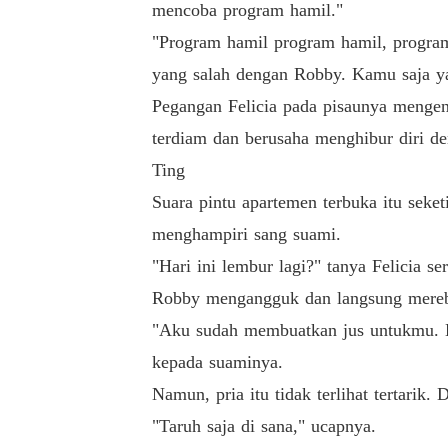
mencoba program hamil."
"Program hamil program hamil, program 
yang salah dengan Robby. Kamu saja ya
Pegangan Felicia pada pisaunya mengen
terdiam dan berusaha menghibur diri d
Ting
Suara pintu apartemen terbuka itu seke
menghampiri sang suami.
"Hari ini lembur lagi?" tanya Felicia s
Robby mengangguk dan langsung merebah
"Aku sudah membuatkan jus untukmu. Ka
kepada suaminya.
Namun, pria itu tidak terlihat tertar
"Taruh saja di sana," ucapnya.