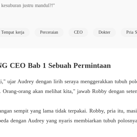
kesuburan justru mandul?!" 

DICER
Bab 6 D
ah berhenti bekerja semenjak menikah dan fokus mengabdi kepada su
DICER
Tempat kerja
Perceraian
CEO
Dokter
Pria S
dengan wanita lain. Dia bahkan menceraikan Felicia. 

Bab 7 I
DICER
 karir kedokterannya dan pasien pertamanya justru mengajak Felicia
Bab 8 K
G CEO Bab 1 Sebuah Permintaan
DICER
Bab 9 A
nghilang. 

gi," ujar Audrey dengan lirih seraya menggerakkan tubuh polo
DICER
ft. Orang-orang akan melihat kita," jawab Robby dengan se
Bab 10 
h air membawa seorang anak perempuan yang cantik jelita. Hingga ma
DICER
angan sempit yang lama tidak terpakai. Robby, pria itu, ma
Bab 11 
rbeda dengan Audrey yang nyaris membiarkan tubuh polosnya
a? Tahukah dia, bahwa pria dingin itu telah memburu Felicia selama
DICER
Bab 12