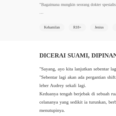
"Bagaimana mungkin seorang dokter spesialis 
Felicia Hera adalah seorang dokter yang sud
Kehamilan
R18+
Jenius
emberikan anak hingga suaminya berselingkuh 
Pada saat yang sama, Felicia kembali meniti
n Felicia. 

DICERAI SUAMI, DIPINAN
Hingga tepat setelah melakukannya, Felicia me
"Sayang, ayo kita lanjutkan sebentar la
"Sebentar lagi akan ada pergantian shi
Lima tahun kemudian, Felicia kembali ke tana
leher Audrey sekali lagi.
sakit barunya adalah ayah dari anaknya! 

Keduanya tengah berjebak di sebuah ru
celananya yang sedikit ia turunkan, be
Bagaimana Felicia menyembunyikan identitasny
menutupinya.