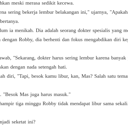
ahkan meski merasa sedikit kecewa.
Bab 33 
na sering bekerja lembur belakangan ini," ujarnya, "Apaka
DICER
bertanya.
Bab 34 
elum ia menikah. Dia adalah seorang dokter spesialis yang 
DICER
 dengan Robby, dia berhenti dan fokus mengabdikan diri ke
Bab 35 
DICER
wab, "Sekarang, dokter harus sering lembur karena banyak 
Bab 36 
skan dengan nada setengah hati.
DICER
dah diri, "Tapi, besok kamu libur, kan, Mas? Salah satu tem
Bab 37 
DICER
. "Besok Mas juga harus masuk."
Bab 38 
 hampir tiga minggu Robby tidak mendapat libur sama sekali.
DICER
Bab 39 
adi seketat ini?