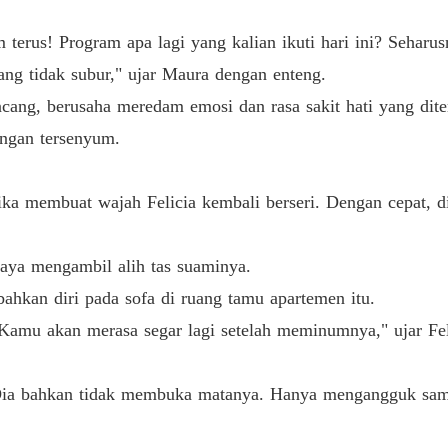
Bab 26 H
terus! Program apa lagi yang kalian ikuti hari ini? Seharu
DICER
ng tidak subur," ujar Maura dengan enteng.
Bab 27 
cang, berusaha meredam emosi dan rasa sakit hati yang dite
DICER
engan tersenyum.
Bab 28 
DICER
tika membuat wajah Felicia kembali berseri. Dengan cepat, d
Bab 29 
DICER
eraya mengambil alih tas suaminya.
Bab 30 
kan diri pada sofa di ruang tamu apartemen itu.
DICER
mu akan merasa segar lagi setelah meminumnya," ujar Feli
Bab 31 
DICER
ik. Dia bahkan tidak membuka matanya. Hanya mengangguk sam
Bab 32 
DICER