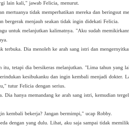
DICER
rgi lain kali," jawab Felicia, menurut.
Bab 40 
an mertuanya tidak memperhatikan mereka dan beringsut me
 bergerak menjauh seakan tidak ingin didekati Felicia.
ragu untuk melanjutkan kalimatnya. "Aku sudah memikirkann
nya.
terbuka. Dia menoleh ke arah sang istri dan mengernyitkan 
itu, tetapi dia bersikeras melanjutkan. "Lima tahun yang la
merindukan kesibukanku dan ingin kembali menjadi dokter. 
," tutur Felicia dengan serius.
. Dia hanya memandang ke arah sang istri, kemudian tergel
in kembali bekerja? Jangan bermimpi," ucap Robby.
eda dengan yang dulu. Lihat, aku saja sampai tidak memilik