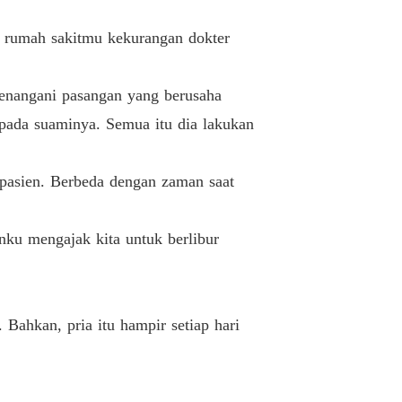
Permintaan Yang Sama
14/08/2023
h rumah sakitmu kekurangan dokter
AI SUAMI, DIPINANG CEO
Kebenaran Yang Terkuak
15/08/2023
menangani pasangan yang berusaha
AI SUAMI, DIPINANG CEO
pada suaminya. Semua itu dia lakukan
Mengejar Pelaku
16/08/2023
AI SUAMI, DIPINANG CEO
pasien. Berbeda dengan zaman saat
Memulai Dari Awal
17/08/2023
AI SUAMI, DIPINANG CEO
anku mengajak kita untuk berlibur
Hukuman Untuk Dokter Cia
17/08/2023
AI SUAMI, DIPINANG CEO
Wanita Berkelas VS Wanita Licik
17/08/2023
 Bahkan, pria itu hampir setiap hari
AI SUAMI, DIPINANG CEO
Sandiwara Luar Biasa
17/08/2023