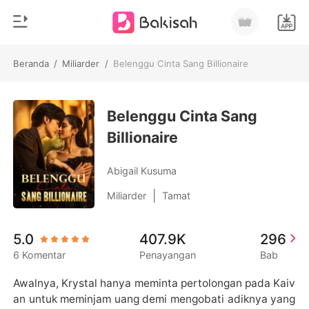
Beranda
/
Miliarder
/
Belenggu Cinta Sang Billionaire
0
Beranda
Pengisian Ulang
Belenggu Cinta Sang
Genre
Billionaire
Modern
Riwayat Membaca
Romantis
Abigail Kusuma
Keluar
Cerita pendek
|
Miliarder
Tamat
Miliarder
Unduh Aplikasi
5.0
407.9K
296
Likantrof
6 Komentar
Penayangan
Bab
Siklus
Awalnya, Krystal hanya meminta pertolongan pada Kaiv
an untuk meminjam uang demi mengobati adiknya yang