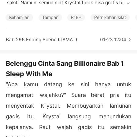
Cerita Pilihan
 sakit. Namun, semua niat Krystal tidak bisa gratis begit
u saja. Ada harga yang harus dibayar. Menjadi istri ked
ua dari seorang Kaivan Bastian Mahendra adalah syara
Kehamilan
Tampan
R18+
Pernikahan kilat
t utama yang harus Krystal lakukan.

Hubungan rumit layaknya sesuatu hal yang tak mungki
Bab 296 Ending Scene (TAMAT)
01-23 12:04
n, mampukah Krystal bertahan?
Belenggu Cinta Sang Billionaire Bab 1
Sleep With Me
"Apa kamu datang ke sini hanya untuk
mengamati wajahku?" Suara berat pria itu
menyentak Krystal. Membuyarkan lamunan
gadis itu. Krystal langsung menundukan
kepalanya. Raut wajah gadis itu semakin