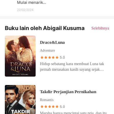
Mulai menarik...
22/02/2024
Buku lain oleh Abigail Kusuma
Selebihnya
Draco&Luna
Adventure
5.0
Hidup sebatang kara membuat Luna tak
pernah merasakan kasih sayang sejak
kepergian kedua orang tuanya. Gadis
cantik itu tinggal bersama dengan bibi
kandungnya sendiri. Namun, sayang
Takdir Perjanjian Pernikahan
bibinya sangat jahat dan kejam. Bibi
Luna tega menjual Luna ke pelelangan di
Romantis
pasar gelap. Gadis itu tak bisa berbuat
5.0
apa-apa, selain hanya menunduk akan
Marsha hanya mencintai satu pria, dan itu