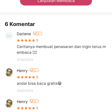
Lanjutkan Membaca
6 Komentar
Darlene
4
5
Ceritanya membuat penasaran dan ingin terus m
embaca 👍🏻
27/02/2024
Henry
0
5
andai bisa baca gratis😁
22/02/2024
Henry
0
5