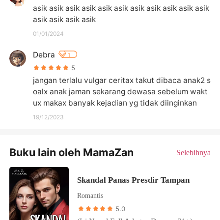
asik asik asik asik asik asik asik asik asik asik asik 
asik asik asik asik
01/01/2024
Debra
1
5
jangan terlalu vulgar ceritax takut dibaca anak2 s
oalx anak jaman sekarang dewasa sebelum wakt
ux makax banyak kejadian yg tidak diinginkan
19/12/2023
Buku lain oleh MamaZan
Selebihnya
Skandal Panas Presdir Tampan
Romantis
5.0