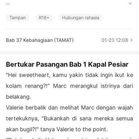
Cerita Pilihan
Bertemu di kapal pesiar membuat dua pasangan muda
 mudi memiliki ketertarikan satu sama lain. 

Tampan
R18+
Hubungan rahasia
Marc dan Valerie menemukan sosok yang berbeda pad
a pasangan suami istri yang mereka temui secara tidak
Bab 37 Kebahagiaan (TAMAT)
01-23 12:08
 sengaja di kapal pesiar. Begitu pula dengan Dylan dan
 Laura merasakan hal yang sama kepada Marc dan Vale
rie.

Bertukar Pasangan Bab 1 Kapal Pesiar
Hingga sebuah ide tercetus di pikiran mereka karena ra
"Hei sweetheart, kamu yakin tidak ingin ikut ke
sa penasaran yang begitu besar. 

kolam renang?!" Marc merangkul istrinya dari
"Sayang, hanya satu hari, haruskah kita bertukar pasan
belakang.
gan dengan Valerie dan Marc?" ucap Dylan menatap sa
Valerie berbalik dan melihat Marc dengan wajah
ng istri.

tertekuknya, "Bukankah di sana mereka semua
Bagaimanakah kelanjutan kisah mereka? Apakah perseli
akan bugil?!" tanya Valerie to the point.
ngkuhan ini akan berakhir atau membawa sebuah miste
ri kehidupan baru bagi kedua pasangan ini...