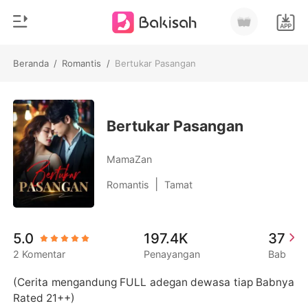
Beranda
/
Romantis
/
Bertukar Pasangan
0
Beranda
Pengisian Ulang
Genre
Bertukar Pasangan
Modern
Riwayat Membaca
MamaZan
Romantis
|
Romantis
Tamat
Keluar
Cerita pendek
Miliarder
Unduh Aplikasi
5.0
197.4K
37
Likantrof
2 Komentar
Penayangan
Bab
Siklus
(Cerita mengandung FULL adegan dewasa tiap Babnya 
Rated 21++)
