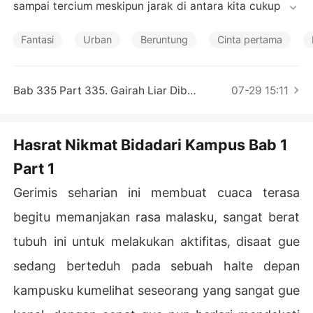
Cerita Pilihan
sampai tercium meskipun jarak di antara kita cukup jau
h. tubuhnya juga sangat terawat, pantatnya yang besar 
dan nampak sekel, dan lagi payudara miliknya nampak
Fantasi
Urban
Beruntung
Cinta pertama
 begitu bulat berisi.

"Ehmm... dia itu yaa wanita yang mendapat IP tertinggi
Bab 335 Part 335. Gairah Liar Dibalik Jilbab Bu Guru Cantik (TAMAT)
07-29 15:11
 sekampus ini !", gumamku.

"Cantik, kaya dan pintar.. dia seperti mutiara di kampus
Hasrat Nikmat Bidadari Kampus Bab 1
Part 1
Gerimis seharian ini membuat cuaca terasa
begitu memanjakan rasa malasku, sangat berat
tubuh ini untuk melakukan aktifitas, disaat gue
sedang berteduh pada sebuah halte depan
kampusku kumelihat seseorang yang sangat gue