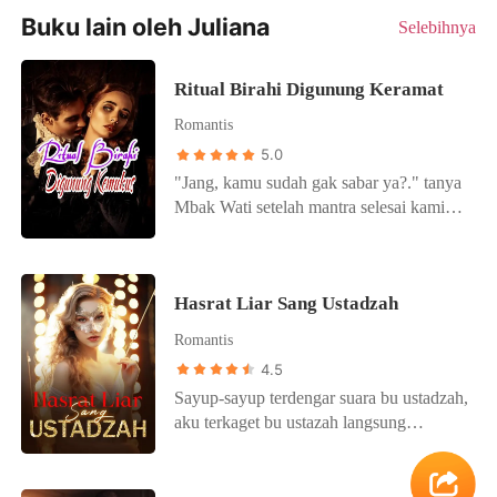
Buku lain oleh Juliana
Selebihnya
Ritual Birahi Digunung Keramat
Romantis
5.0
"Jang, kamu sudah gak sabar ya?." tanya
Mbak Wati setelah mantra selesai kami
ucapkan dan melihat mataku yang tidak
berkedip. Mbak Wati tiba tiba
mendorongku jatuh terlentang. Jantungku
Hasrat Liar Sang Ustadzah
berdegup sangat kencang, inilah saat
yang aku tunggu, detik detik
Romantis
keperjakaanku menjadi tumbal Ritual di
4.5
Gunung Keramat. Tumbal yang tidak
Sayup-sayup terdengar suara bu ustadzah,
akan pernah kusesali. Tumbal kenikmatan
aku terkaget bu ustazah langsung
yang akan membuka pintu surga dunia.
membuka gamisnya terlihat beha dan cd
Mbak Wati tersenyum menggodaku yang
hitam yang ia kenakan.. Aku benar-benar
sangat tegang menanti apa yang akan
terpana seorang ustazah membuka