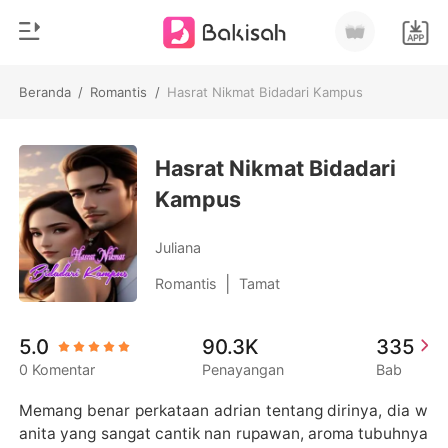
Beranda
/
Romantis
/
Hasrat Nikmat Bidadari Kampus
0
Beranda
Pengisian Ulang
Hasrat Nikmat Bidadari
Genre
Kampus
Modern
Riwayat Membaca
Romantis
Juliana
Keluar
Cerita pendek
|
Romantis
Tamat
Miliarder
Unduh Aplikasi
5.0
90.3K
335
Likantrof
0 Komentar
Penayangan
Bab
Siklus
Memang benar perkataan adrian tentang dirinya, dia w
anita yang sangat cantik nan rupawan, aroma tubuhnya 