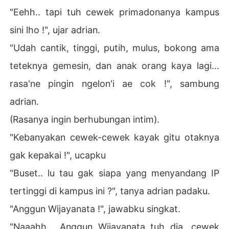
"Eehh.. tapi tuh cewek primadonanya kampus
sini lho !", ujar adrian.
"Udah cantik, tinggi, putih, mulus, bokong ama
teteknya gemesin, dan anak orang kaya lagi...
rasa'ne pingin ngelon'i ae cok !", sambung
adrian.
(Rasanya ingin berhubungan intim).
"Kebanyakan cewek-cewek kayak gitu otaknya
gak kepakai !", ucapku
"Buset.. lu tau gak siapa yang menyandang IP
tertinggi di kampus ini ?", tanya adrian padaku.
"Anggun Wijayanata !", jawabku singkat.
"Naaahh... Anggun Wijayanata tuh dia, cewek