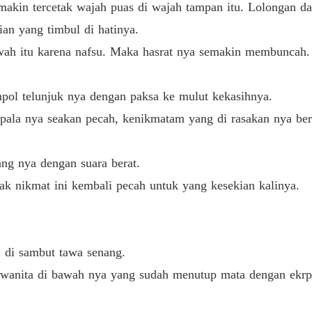
akin tercetak wajah puas di wajah tampan itu. Lolongan d
Bab 33 
ian yang timbul di hatinya.
Obsesi
wah itu karena nafsu. Maka hasrat nya semakin membuncah. 
Bab 34 
Obsesi
ol telunjuk nya dengan paksa ke mulut kekasihnya.
Bab 35 
ala nya seakan pecah, kenikmatam yang di rasakan nya berka
Obsesi
Bab 36 
ang nya dengan suara berat.
Obsesi
ak nikmat ini kembali pecah untuk yang kesekian kalinya.
Bab 37 S
Obsesi
Bab 38 T
u di sambut tawa senang.
Obsesi
y wanita di bawah nya yang sudah menutup mata dengan ekrpes
Bab 39 