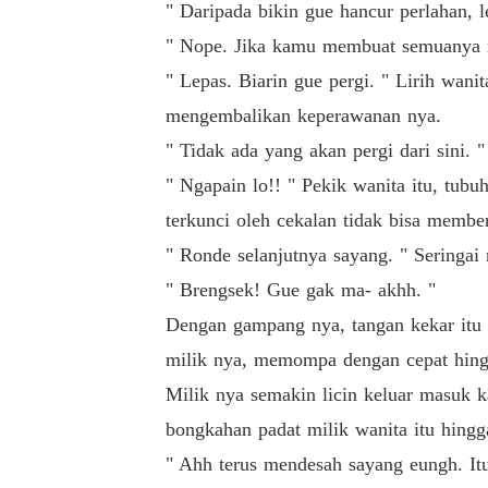
" Daripada bikin gue hancur perlahan, l
" Nope. Jika kamu membuat semuanya 
" Lepas. Biarin gue pergi. " Lirih wan
mengembalikan keperawanan nya.
" Tidak ada yang akan pergi dari sini. "
" Ngapain lo!! " Pekik wanita itu, tub
terkunci oleh cekalan tidak bisa membe
" Ronde selanjutnya sayang. " Seringai 
" Brengsek! Gue gak ma- akhh. "
Dengan gampang nya, tangan kekar itu
milik nya, memompa dengan cepat hing
Milik nya semakin licin keluar masuk 
bongkahan padat milik wanita itu hingga
" Ahh terus mendesah sayang eungh. Itu