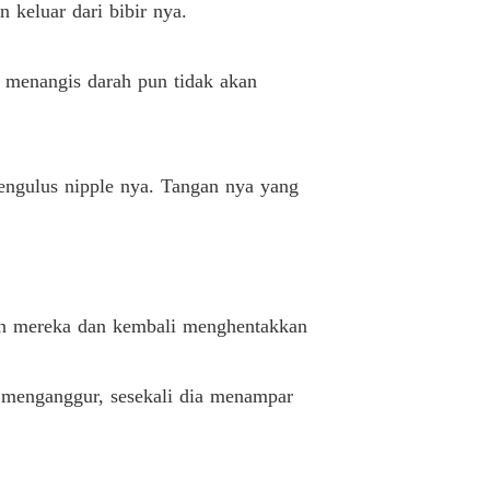
 keluar dari bibir nya.
 Runyam
10/04/2025
 Pacar Sahabatku
u menangis darah pun tidak akan
Diantar
10/04/2025
 Pacar Sahabatku
Pelaku
10/04/2025
mengulus nipple nya. Tangan nya yang
 Pacar Sahabatku
Serbasalah
10/04/2025
 Pacar Sahabatku
Kembeli ke kubangan
10/04/2025
an mereka dan kembali menghentakkan
 Pacar Sahabatku
Cara Agra
10/04/2025
 menganggur, sesekali dia menampar
 Pacar Sahabatku
gra posesif
10/04/2025
 Pacar Sahabatku