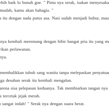
ebih baik lo bunuh gue. " Pinta nya serak, isakan menyesakan
Bab 26
mudah, kamu akan bahagia. "
Obsesi
ita itu dengan nada putus asa. Nasi sudah menjadi bubur, ma
Bab 27 
Obsesi
Bab 28 
uhnya kembali meremang dengan bibir hangat pria itu yang 
Obsesi
rikan perlawanan.
Bab 29 
nya.
Obsesi
Bab 30 
 membalikkan tubuh sang wanita tanpa melepaskan penyatu
Obsesi
ga desahan serak itu kembali mengalun.
Bab 31 
karena sisa pelepasan keduanya. Tak membiarkan tangan nya
Obsesi
 tercetak jejak merah.
Bab 32 A
 sangat indah! " Serak nya dengan suara berat.
Obsesi