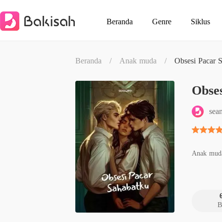
Beranda
Genre
Siklus
Beranda
/
Anak muda
/
Obsesi Pacar 
Obse
sea
Anak mud
B