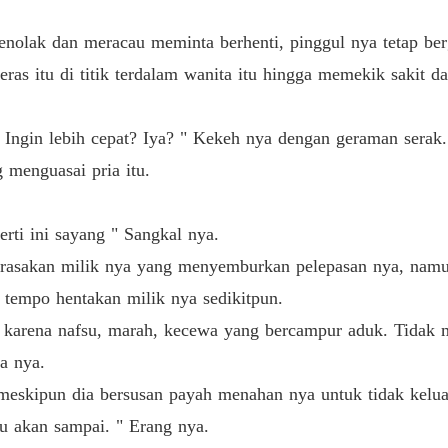
Obsesi
menolak dan meracau meminta berhenti, pinggul nya tetap be
Bab 13 S
s itu di titik terdalam wanita itu hingga memekik sakit da
Obsesi
Bab 14 
in lebih cepat? Iya? " Kekeh nya dengan geraman serak. Ur
 menguasai pria itu.
Obsesi
Bab 15 F
rti ini sayang " Sangkal nya.
Obsesi
Bab 16 
rasakan milik nya yang menyemburkan pelepasan nya, namun
n tempo hentakan milik nya sedikitpun.
Obsesi
Bab 17 L
 karena nafsu, marah, kecewa yang bercampur aduk. Tidak m
a nya.
Obsesi
Bab 18 
i meskipun dia bersusan payah menahan nya untuk tidak kelua
u akan sampai. " Erang nya.
Obsesi