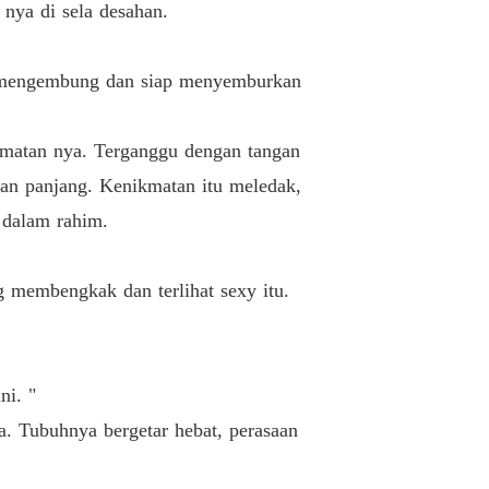
Yang lain
09/04/2025
 nya di sela desahan.
 Pacar Sahabatku
Jalan
09/04/2025
ang mengembung dan siap menyemburkan
 Pacar Sahabatku
fficial
kmatan nya. Terganggu dengan tangan
09/04/2025
han panjang. Kenikmatan itu meledak,
 Pacar Sahabatku
 dalam rahim.
New status
10/04/2025
 Pacar Sahabatku
g membengkak dan terlihat sexy itu.
Agra Angry
10/04/2025
 Pacar Sahabatku
Publish
10/04/2025
ni. "
 Pacar Sahabatku
a. Tubuhnya bergetar hebat, perasaan
Mulai
10/04/2025
 Pacar Sahabatku