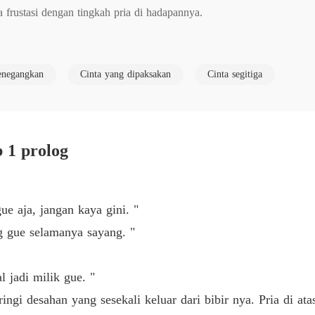
 frustasi dengan tingkah pria di hadapannya. 

Obsesi
Bab 6 J
ku. " Acuh nya dengan seringai yang menyebalkan. 

Obsesi
negangkan
Cinta yang dipaksakan
Cinta segitiga
Bab 7 D
Obsesi
Bab 8 S
 1 prolog
Obsesi
Bab 9 M
Obsesi
e aja, jangan kaya gini. "
Bab 10 
 gue selamanya sayang. "
Obsesi
 menghadapi Agra yang merupakan pacar dari sahabatnya, pria itu tib
Bab 11 p
l jadi milik gue. "
nya layaknya pasangan kekasih membuat Sila benar benar gemas ingin me
Obsesi
ringi desahan yang sesekali keluar dari bibir nya. Pria di at
Bab 12 