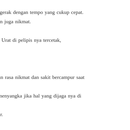
 Pacar Sahabatku
rgerak dengan tempo yang cukup cepat.
alting!!
09/04/2025
n juga nikmat.
 Pacar Sahabatku
Rivan cap badak
09/04/2025
at di pelipis nya tercetak,
 Pacar Sahabatku
irst time or nor
09/04/2025
 Pacar Sahabatku
Senang
09/04/2025
 rasa nikmat dan sakit bercampur saat
 Pacar Sahabatku
ili
09/04/2025
enyangka jika hal yang dijaga nya di
 Pacar Sahabatku
Panas
09/04/2025
r.
 Pacar Sahabatku