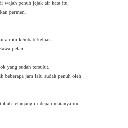
 Pacar Sahabatku
i wajah penuh jejak air kata itu.
Pengganggu
10/04/2025
ikan permen.
iran itu kembali keluar.
tawa pelan.
kok yang sudah tersulut.
tih beberapa jam lalu sudah penuh oleh
tubuh telanjang di depan matanya itu.