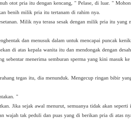
Bab 19 
h otot pria itu dengan kencang, " Pelase, di luar. " Mohon
n benih milik pria itu tertanam di rahim nya.
Obsesi
Bab 20 
kesetanan. Milik nya terasa sesak dengan milik pria itu y
Obsesi
Bab 21 O
 menghentak dan menusuk dalam untuk mencapai puncak keni
nekan di atas kepala wanita itu dan mendongak dengan desa
Obsesi
g sebentar menerima semburan sperma yang kini masuk ke
Bab 22 
Obsesi
 rahang tegas itu, dia menunduk. Mengecup ringan bibir yan
Bab 23 
Obsesi
ntakan. "
Bab 24 
kan. Jika sejak awal menurut, semuanya tidak akan seperti i
Obsesi
n wajah tak peduli dan puas yang di berikan pria di atas ny
Bab 25 
Obsesi