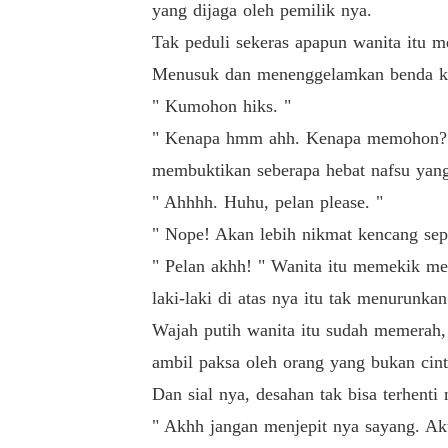
yang dijaga oleh pemilik nya.
Tak peduli sekeras apapun wanita itu 
Menusuk dan menenggelamkan benda kera
" Kumohon hiks. "
" Kenapa hmm ahh. Kenapa memohon? Ing
membuktikan seberapa hebat nafsu yang
" Ahhhh. Huhu, pelan please. "
" Nope! Akan lebih nikmat kencang sepe
" Pelan akhh! " Wanita itu memekik me
laki-laki di atas nya itu tak menurunka
Wajah putih wanita itu sudah memerah,
ambil paksa oleh orang yang bukan cint
Dan sial nya, desahan tak bisa terhent
" Akhh jangan menjepit nya sayang. Ak