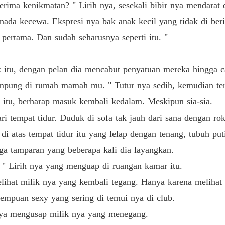
Obsesi
erima kenikmatan? " Lirih nya, sesekali bibir nya mendarat d
Bab 40 
n nada kecewa. Ekspresi nya bak anak kecil yang tidak di ber
pertama. Dan sudah seharusnya seperti itu. "
 itu, dengan pelan dia mencabut penyatuan mereka hingga ca
tampung di rumah mamah mu. " Tutur nya sedih, kemudian ter
 itu, berharap masuk kembali kedalam. Meskipun sia-sia.
ri tempat tidur. Duduk di sofa tak jauh dari sana dengan ro
di atas tempat tidur itu yang lelap dengan tenang, tubuh pu
ga tamparan yang beberapa kali dia layangkan.
. " Lirih nya yang menguap di ruangan kamar itu.
lihat milik nya yang kembali tegang. Hanya karena melihat 
empuan sexy yang sering di temui nya di club.
nya mengusap milik nya yang menegang.