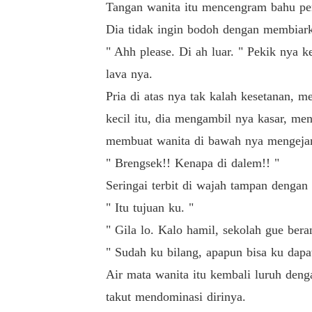
Tangan wanita itu mencengram bahu penu
Dia tidak ingin bodoh dengan membiarka
" Ahh please. Di ah luar. " Pekik nya 
lava nya.
Pria di atas nya tak kalah kesetanan,
kecil itu, dia mengambil nya kasar, me
membuat wanita di bawah nya mengejan
" Brengsek!! Kenapa di dalem!! "
Seringai terbit di wajah tampan dengan
" Itu tujuan ku. "
" Gila lo. Kalo hamil, sekolah gue bera
" Sudah ku bilang, apapun bisa ku dapat
Air mata wanita itu kembali luruh denga
takut mendominasi dirinya.