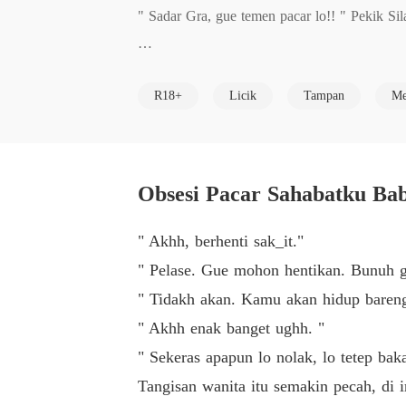
" Sadar Gra, gue temen pacar lo!! " Pekik Sila
" Aku gak peduli, yang penting kamu pacar a
R18+
Licik
Tampan
Me
" Stress, gila. Mati aja lo sana. " 

" Aku rela mati asal bersamamu. " 

Obsesi Pacar Sahabatku Bab
" Najis"

" Akhh, berhenti sak_it."
" Pelase. Gue mohon hentikan. Bunuh gu
---

" Tidakh akan. Kamu akan hidup bareng
" Akhh enak banget ughh. "
Kewarasan Sila sepertinya di permainkan saat
" Sekeras apapun lo nolak, lo tetep baka
gi saat pria itu yang bersikap mengatur diri
Tangisan wanita itu semakin pecah, di i