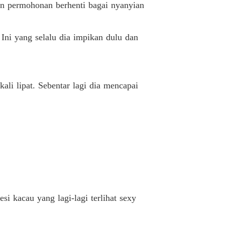
an permohonan berhenti bagai nyanyian
Apart
10/04/2025
 Pacar Sahabatku
Ini yang selalu dia impikan dulu dan
Kembali berulah
10/04/2025
 Pacar Sahabatku
Kebenaran
10/04/2025
li lipat. Sebentar lagi dia mencapai
 Pacar Sahabatku
Aneh
10/04/2025
 Pacar Sahabatku
ikap tak jelas
10/04/2025
 Pacar Sahabatku
iba-tiba
10/04/2025
 Pacar Sahabatku
i kacau yang lagi-lagi terlihat sexy
Pemaksa
10/04/2025