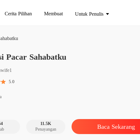
Cerita Pilihan
Membuat
Untuk Penulis
Sahabatku
Obsesi
si Pacar Sahabatku
Bab 1 p
Obsesi
nwife1
Bab 2 it
5.0
Obsesi
Bab 3 K
a
Obsesi
Bab 4 C
64
11.5K
Baca Sekarang
ab
Penayangan
Obsesi
Bab 5 C