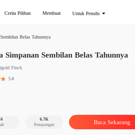
Cerita Pilihan
Membuat
Untuk Penulis
Sembilan Belas Tahunnya
Harga 
a Simpanan Sembilan Belas Tahunnya
Bab 1
Harga 
igold Finch
Bab 2
5.0
Harga 
Bab 3
Harga 
Bab 4
16
6.7K
Baca Sekarang
ab
Penayangan
Harga 
Bab 5