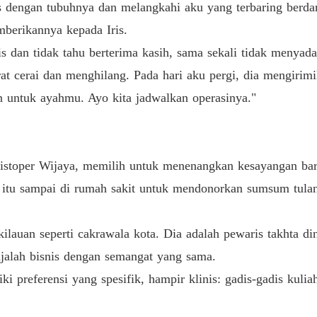
is dengan tubuhnya dan melangkahi aku yang terbaring berda
Harga 
berikannya kepada Iris.
Bab 13
s dan tidak tahu berterima kasih, sama sekali tidak menyada
t cerai dan menghilang. Pada hari aku pergi, dia mengirimi
Harga 
Bab 14
 untuk ayahmu. Ayo kita jadwalkan operasinya."
Harga 
Bab 15
stoper Wijaya, memilih untuk menenangkan kesayangan baru
Harga 
Bab 16
s itu sampai di rumah sakit untuk mendonorkan sumsum tul
ilauan seperti cakrawala kota. Dia adalah pewaris takhta din
ajalah bisnis dengan semangat yang sama.
i preferensi yang spesifik, hampir klinis: gadis-gadis kuli