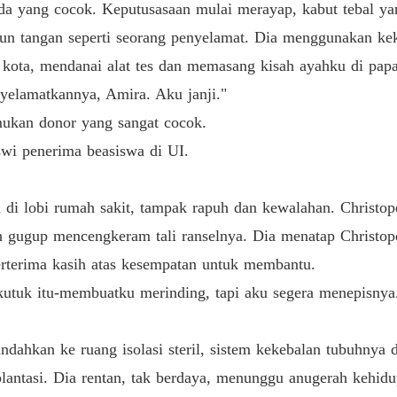
ak ada yang cocok. Keputusasaan mulai merayap, kabut tebal 
run tangan seperti seorang penyelamat. Dia menggunakan k
h kota, mendanai alat tes dan memasang kisah ayahku di pa
yelamatkannya, Amira. Aku janji."
mukan donor yang sangat cocok.
swi penerima beasiswa di UI.
iri di lobi rumah sakit, tampak rapuh dan kewalahan. Chri
n gugup mencengkeram tali ranselnya. Dia menatap Christop
erterima kasih atas kesempatan untuk membantu.
rkutuk itu-membuatku merinding, tapi aku segera menepisny
ndahkan ke ruang isolasi steril, sistem kekebalan tubuhnya d
antasi. Dia rentan, tak berdaya, menunggu anugerah kehidup