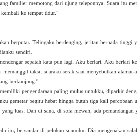
yang familier memotong dari ujung teleponnya. Suara itu me
 kembali ke tempat tidur."
n berputar. Telingaku berdenging, jeritan bernada tinggi
ilanku sendiri.
endengar sepatah kata pun lagi. Aku berlari. Aku berlari ke
 memanggil taksi, suaraku serak saat menyebutkan alamat-al
yang berkunjung."
 memiliki pengendaraan paling mulus untukku, diparkir deng
ku gemetar begitu hebat hingga butuh tiga kali percobaan u
 yang luas. Dan di sana, di sofa mewah, ada pemandangan y
alu itu, bersandar di pelukan suamiku. Dia mengenakan salah