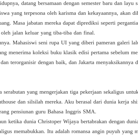
upnya, datang bersamaan dengan semester baru dan layu saa
siswa yang terpesona oleh karisma dan kekayaannya, akan dih
uang. Masa jabatan mereka dapat diprediksi seperti perganti
oleh jalan keluar yang tiba-tiba dan final.
nnya. Mahasiswi seni rupa UI yang diberi pameran galeri lal
 yang menerima koleksi buku klasik edisi pertama sebelum me
 dan terorganisir dengan baik, dan Jakarta menyaksikannya
ja serabutan yang mengerjakan tiga pekerjaan sekaligus unt
house dan silsilah mereka. Aku berasal dari dunia kerja shi
rang pensiunan guru Bahasa Inggris SMA.
hun ketika dunia Christoper Wijaya bertabrakan dengan duni
aligus memabukkan. Itu adalah romansa angin puyuh yang m