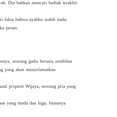
rah. Dia bahkan mencuri hadiah terakhir
Simpanan Sembilan Belas Tahunnya
27/11/2025
ri fakta bahwa ayahku sudah tiada.
ku pesan.
Simpanan Sembilan Belas Tahunnya
27/11/2025
Simpanan Sembilan Belas Tahunnya
27/11/2025
nya, seorang gadis berusia sembilan
Simpanan Sembilan Belas Tahunnya
27/11/2025
ang yang akan menyelamatkan
asti properti Wijaya, seorang pria yang
ahan yang muda dan lugu, biasanya