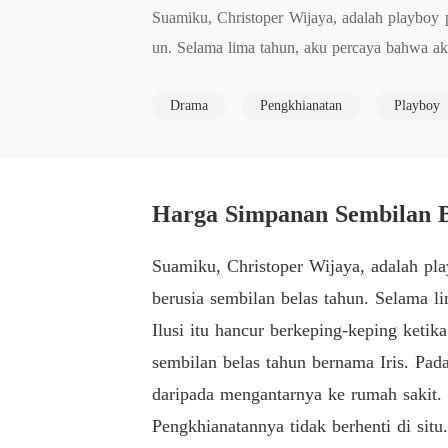
Suamiku, Christoper Wijaya, adalah playboy p
un. Selama lima tahun, aku percaya bahwa ak
Drama
Pengkhianatan
Playboy
Ilusi itu hancur berkeping-keping ketika ay
nama Iris. Pada hari operasi, ayahku meningg
Pengkhianatannya tidak berhenti di situ. Keti
Harga Simpanan Sembilan B
i tubuh Iris dengan tubuhnya dan melangkahi
ya kepada Iris.

Suamiku, Christoper Wijaya, adalah pla
berusia sembilan belas tahun. Selama l
Melalui semua itu, dia menyebutku egois dan t
Ilusi itu hancur berkeping-keping ket
sembilan belas tahun bernama Iris. Pad
Jadi aku diam-diam menandatangani surat cera
daripada mengantarnya ke rumah sakit.
Pengkhianatannya tidak berhenti di situ
"Kabar baik, aku menemukan donor lain untu