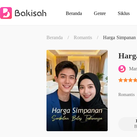
Beranda
Genre
Siklus
Beranda
/
Romantis
/
Harga Simpanan 
Harg
Mar
Romantis
B