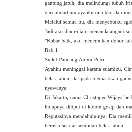
gantung jatuh, dia melindungi tubuh Ir
dari almarhum ayahku untukku dan mem
Melalui semua itu, dia menyebutku egoi
Jadi aku diam-diam menandatangani sura
"Kabar baik, aku menemukan donor lain
Bab 1
Sudut Pandang Amira Putri:
Ayahku meninggal karena suamiku, Chri
belas tahun, daripada memastikan gadi
nyawanya.
Di Jakarta, nama Christoper Wijaya berk
hidupnya diliput di kolom gosip dan m
Reputasinya mendahuluinya. Dia memilik
berusia sekitar sembilan belas tahun.