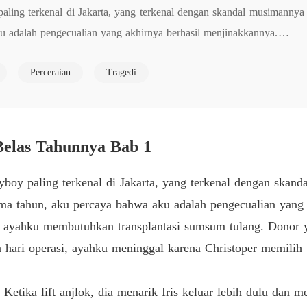
aling terkenal di Jakarta, yang terkenal dengan skandal musimannya 
Harga 
u adalah pengecualian yang akhirnya berhasil menjinakkannya.

Bab 6
Harga 
Perceraian
Tragedi
ahku membutuhkan transplantasi sumsum tulang. Donor yang sempurna a
Bab 7
al karena Christoper memilih untuk tetap di tempat tidur bersamanya 
Harga 
Bab 8
ka lift anjlok, dia menarik Iris keluar lebih dulu dan membiarkanku ja
elas Tahunnya Bab 1
 aku yang terbaring berdarah. Dia bahkan mencuri hadiah terakhir 
Harga 
Bab 9
yboy paling terkenal di Jakarta, yang terkenal dengan skan
Harga 
ima tahun, aku percaya bahwa aku adalah pengecualian yang
Bab 10
idak tahu berterima kasih, sama sekali tidak menyadari fakta bahwa a
ika ayahku membutuhkan transplantasi sumsum tulang. Donor 
Harga 
a hari operasi, ayahku meninggal karena Christoper memilih 
i dan menghilang. Pada hari aku pergi, dia mengirimiku pesan.

Bab 11
Harga 
. Ketika lift anjlok, dia menarik Iris keluar lebih dulu dan
k ayahmu. Ayo kita jadwalkan operasinya."
Bab 12