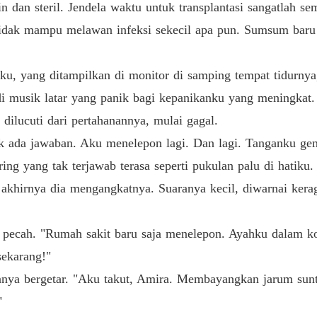
in dan steril. Jendela waktu untuk transplantasi sangatlah se
tidak mampu melawan infeksi sekecil apa pun. Sumsum baru
hku, yang ditampilkan di monitor di samping tempat tidurny
i musik latar yang panik bagi kepanikanku yang meningkat.
ilucuti dari pertahanannya, mulai gagal.
k ada jawaban. Aku menelepon lagi. Dan lagi. Tanganku gem
ing yang tak terjawab terasa seperti pukulan palu di hatiku.
 akhirnya dia mengangkatnya. Suaranya kecil, diwarnai ker
u pecah. "Rumah sakit baru saja menelepon. Ayahku dalam kon
sekarang!"
anya bergetar. "Aku takut, Amira. Membayangkan jarum suntik
"