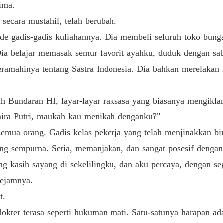
ima.
, secara mustahil, telah berubah.
e gadis-gadis kuliahannya. Dia membeli seluruh toko bung
Dia belajar memasak semur favorit ayahku, duduk dengan sa
amahinya tentang Sastra Indonesia. Dia bahkan merelakan 
gah Bundaran HI, layar-layar raksasa yang biasanya mengi
mira Putri, maukah kau menikah denganku?"
mua orang. Gadis kelas pekerja yang telah menjinakkan bin
ng sempurna. Setia, memanjakan, dan sangat posesif dengan 
kasih sayang di sekelilingku, dan aku percaya, dengan se
kejamnya.
t.
dokter terasa seperti hukuman mati. Satu-satunya harapan ad