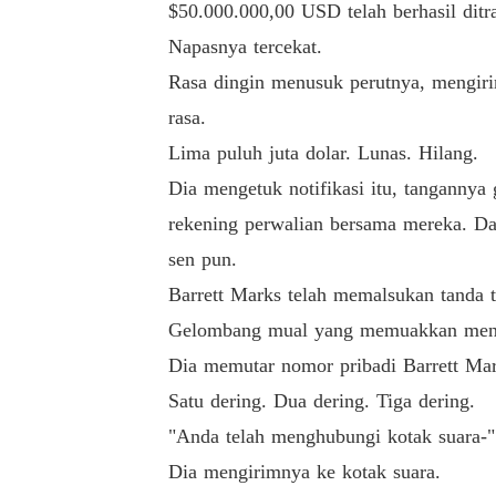
$50.000.000,00 USD telah berhasil ditra
Napasnya tercekat.
Aku tidak menangis, hatiku justru mengeras
Rasa dingin menusuk perutnya, mengiri
Montgomery.

rasa.
Lima puluh juta dolar. Lunas. Hilang.
"Tarik pendanaan seratus juta dolar untuk p
Dia mengetuk notifikasi itu, tangannya
Aku sudah selesai berpura-pura menjadi rakya
rekening perwalian bersama mereka. Da
sen pun.
Barrett Marks telah memalsukan tanda 
Gelombang mual yang memuakkan menye
Dia memutar nomor pribadi Barrett Mar
Satu dering. Dua dering. Tiga dering.
"Anda telah menghubungi kotak suara-"
Dia mengirimnya ke kotak suara.