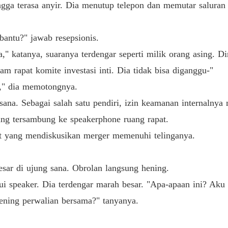
Bab 19
ngga terasa anyir. Dia menutup telepon dan memutar salura
Bab 20
bantu?" jawab resepsionis.
" katanya, suaranya terdengar seperti milik orang asing. D
Bab 21
 rapat komite investasi inti. Dia tidak bisa diganggu-"
a," dia memotongnya.
sana. Sebagai salah satu pendiri, izin keamanan internalnya 
Bab 22
sung tersambung ke speakerphone ruang rapat.
eet yang mendiskusikan merger memenuhi telinganya.
Bab 23
sar di ujung sana. Obrolan langsung hening.
Bab 24
ui speaker. Dia terdengar marah besar. "Apa-apaan ini? Aku 
kening perwalian bersama?" tanyanya.
Bab 25