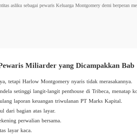
titas asliku sebagai pewaris Keluarga Montgomery demi berperan me
Bab 6
hancurkan ilusi itu. Dia memalsukan tanda tanganku dan mentransfer 
Bab 7
.

Bab 8
epon di tengah rapat dewan direksi, dia justru mempermalukanku di d
ewaris Miliarder yang Dicampakkan Bab 
Bab 9
hentilah bersikap seperti ibu rumah tangga histeris!"

ya, tetapi Harlow Montgomery nyaris tidak merasakannya.
dela setinggi langit-langit penthouse di Tribeca, menatap k
Bab 10
ya wanita parasit yang hidup dari belas kasihannya. Malam itu, ak
ulang laporan keuangan triwulanan PT Marks Kapital.
ya, dan mereka telah memiliki anak haram.

 dari bagian atas layar.
Bab 11
ekening perwalian bersama.
a mengira aku hanyalah gadis malang yang dia selamatkan, sepenuhn
tas layar kaca.
 Dia tidak hanya mencuri uangku, tapi dia juga mencuri hidupku.

Bab 12