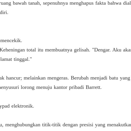
i ruang bawah tanah, sepenuhnya menghapus fakta bahwa d
Bab 33
iri.
.
Bab 34
 mencekik.
Bab 35
h. Keheningan total itu membuatnya gelisah. "Dengar. Aku
lamat tinggal."
Bab 36
ak hancur; melainkan mengeras. Berubah menjadi batu yang 
Bab 37
menyusuri lorong menuju kantor pribadi Barrett.
Bab 38
ypad elektronik.
Bab 39
, menghubungkan titik-titik dengan presisi yang menakutkan