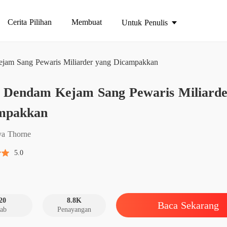
Cerita Pilihan
Membuat
Untuk Penulis
jam Sang Pewaris Miliarder yang Dicampakkan
s Dendam Kejam Sang Pewaris Miliarde
Bab 1
mpakkan
Bab 2
ya Thorne
5.0
Bab 3
Bab 4
20
8.8K
Baca Sekarang
ab
Penayangan
Bab 5