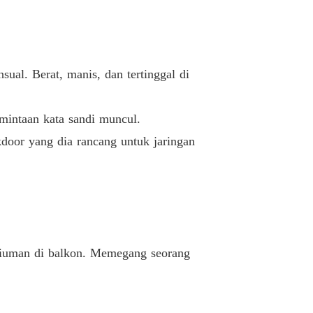
Balas Dendam Kejam Sang Pewaris Miliarder yang Dicampakkan
18/06/2026
al. Berat, manis, dan tertinggal di
mintaan kata sandi muncul.
door yang dia rancang untuk jaringan
erciuman di balkon. Memegang seorang