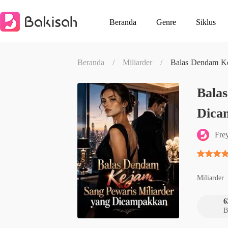
Beranda
Genre
Siklus
Beranda
/
Miliarder
/
Balas Dendam Ke
Bala
Dica
Fre
Miliarder
6
B