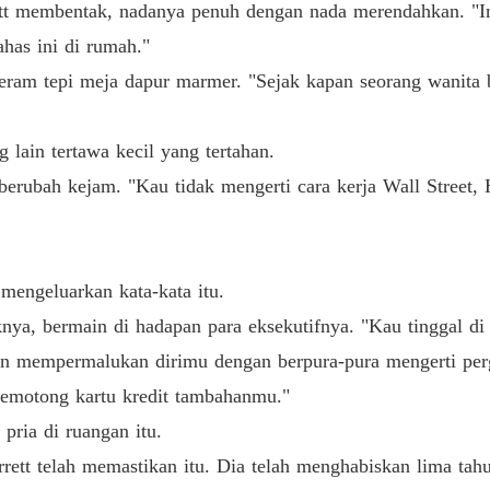
rett membentak, nadanya penuh dengan nada merendahkan. "In
Bab 26
has ini di rumah."
ram tepi meja dapur marmer. "Sejak kapan seorang wanita 
Bab 27
 lain tertawa kecil yang tertahan.
Bab 28
erubah kejam. "Kau tidak mengerti cara kerja Wall Street, H
Bab 29
mengeluarkan kata-kata itu.
Bab 30
nya, bermain di hadapan para eksekutifnya. "Kau tinggal di
an mempermalukan dirimu dengan berpura-pura mengerti perg
Bab 31
emotong kartu kredit tambahanmu."
pria di ruangan itu.
Bab 32
rrett telah memastikan itu. Dia telah menghabiskan lima ta