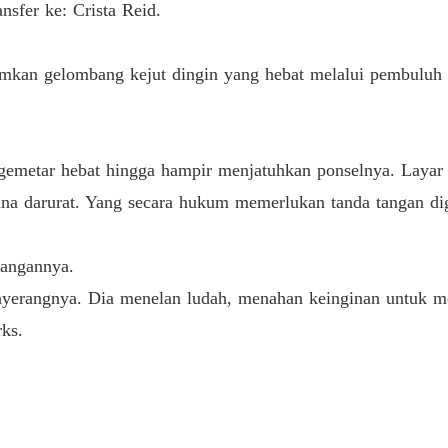
nsfer ke: Crista Reid.
 menjadi batu. Aku mengeluarkan ponsel lamaku yang berdebu dan 
Bab 13
mkan gelombang kejut dingin yang hebat melalui pembuluh 
Bab 14
erusahaannya, dan atur pertemuanku dengan Commodore Clayton IV mal
 gemetar hebat hingga hampir menjatuhkan ponselnya. Layar m
Bab 15
t jelata, dan sekarang, aku akan menghancurkan hidupnya sampai tak t
na darurat. Yang secara hukum memerlukan tanda tangan di
Bab 16
tangannya.
rangnya. Dia menelan ludah, menahan keinginan untuk me
Bab 17
ks.
Bab 18