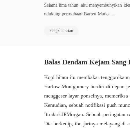
Selama lima tahun, aku menyembunyikan iden
ndukung perusahaan Barrett Marks.

Pengkhianatan
Namun, sebuah notifikasi bank tiba-tiba meng
ar kepada seorang wanita bernama Crista Reid
Saat aku mengonfrontasinya lewat saluran tel
Balas Dendam Kejam Sang P
"Kau tidak mengerti cara kerja Wall Street, ber
Kopi hitam itu membakar tenggorokann
Harlow Montgomery berdiri di depan jen
Para eksekutifnya tertawa, menganggapku han
menggeser layar ponselnya, memeriksa 
yang lebih busuk: Crista adalah selingkuhann
Kemudian, sebuah notifikasi push muncul
Itu dari JPMorgan. Sebuah peringatan r
Dia pikir dia bisa menginjak-injakku karen
Dia berkedip, ibu jarinya melayang di a
euangan yang membuat perusahaannya berdiri.