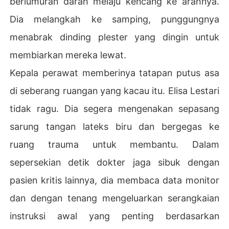
berlumuran darah melaju kencang ke arahnya.
engabaikan darah yang mengucur deras dari tubuhku.

Dia melangkah ke samping, punggungnya
Tujuh tahun pernikahan kami ternyata tidak ada hargan
menabrak dinding plester yang dingin untuk
ya sama sekali dibandingkan kepalsuan selingkuhanny
membiarkan mereka lewat.
a. Pria ini bahkan tidak peduli jika aku mati kehabisan d
arah di depannya.

Kepala perawat memberinya tatapan putus asa
di seberang ruangan yang kacau itu. Elisa Lestari
Aku tidak menangis. Dengan tenang, aku mengikat leng
anku sendiri untuk menghentikan pendarahan, lalu men
tidak ragu. Dia segera mengenakan sepasang
atap tajam ke arah teman-teman elitenya.

sarung tangan lateks biru dan bergegas ke
"Kalian tahu kenapa dia pendarahan di UGD? Itu karena 
ruang trauma untuk membantu. Dalam
aktivitas ranjang yang terlalu brutal."

sepersekian detik dokter jaga sibuk dengan
Aku mengusapkan darahku tepat di dada jas mahal sua
pasien kritis lainnya, dia membaca data monitor
miku, lalu berbalik pergi tanpa menoleh lagi. Kontrak per
dan dengan tenang mengeluarkan serangkaian
nikahan kami berakhir dalam tiga hari, dan sudah saatn
ya aku mengaktifkan kembali identitas asliku serta menj
instruksi awal yang penting berdasarkan
emput putri kecilku yang selama ini kusembunyikan dari 