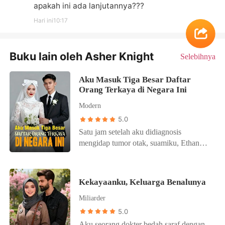
apakah ini ada lanjutannya???
Hari ini10:17
Buku lain oleh Asher Knight
Selebihnya
Aku Masuk Tiga Besar Daftar
Orang Terkaya di Negara Ini
Modern
5.0
Satu jam setelah aku didiagnosis
mengidap tumor otak, suamiku, Ethan
Wood, seorang superstar, secara terang-
terangan berselingkuh dengan
manajernya, Lilian Forster. Beberapa
Kekayaanku, Keluarga Benalunya
media menyerbuku dengan panggilan dan
Miliarder
bertanya apakah aku bersedia
mengeluarkan sejumlah besar uang untuk
5.0
membeli rekaman skandal tersebut.
Aku seorang dokter bedah saraf dengan