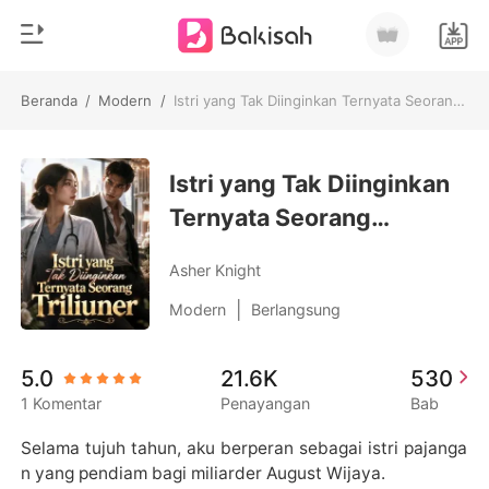
Beranda
/
Modern
/
Istri yang Tak Diinginkan Ternyata Seorang Triliuner
0
Beranda
Pengisian Ulang
Istri yang Tak Diinginkan
Genre
Ternyata Seorang
Modern
Riwayat Membaca
Triliuner
Romantis
Asher Knight
Keluar
Cerita pendek
|
Modern
Berlangsung
Miliarder
Unduh Aplikasi
5.0
21.6K
530
Likantrof
1 Komentar
Penayangan
Bab
Siklus
Selama tujuh tahun, aku berperan sebagai istri pajanga
n yang pendiam bagi miliarder August Wijaya.
