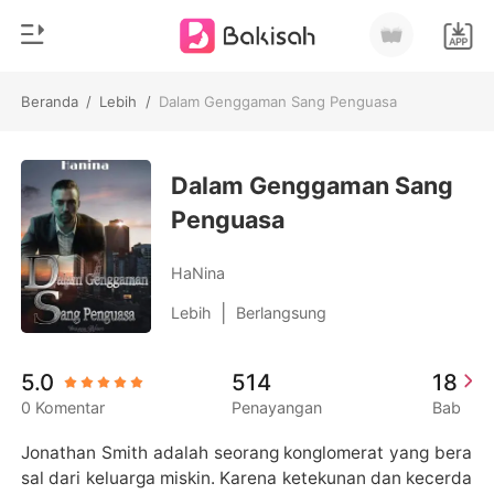
Beranda
/
Lebih
/
Dalam Genggaman Sang Penguasa
0
Beranda
Pengisian Ulang
Dalam Genggaman Sang
Genre
Penguasa
Modern
Riwayat Membaca
Romantis
HaNina
Keluar
Cerita pendek
|
Lebih
Berlangsung
Miliarder
Unduh Aplikasi
5.0
514
18
Likantrof
0 Komentar
Penayangan
Bab
Siklus
Jonathan Smith adalah seorang konglomerat yang bera
sal dari keluarga miskin. Karena ketekunan dan kecerda