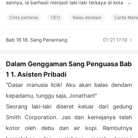
Cerita Pilihan
sannya, ia berhasil menjadi laki-laki terkaya di kota Riv
era. Banyak musuh dan saingan bisnis yang ingin menja
tuhkannya.

Cinta pertama
CEO
Balas dendam
Cerita Men
Jonathan, tetap berdiri angkuh di atas kursi kebesarann
ya. Musuh-musuhnya tidak bisa menyentuhnya. Bahkan 
Bab 18 18. Sang Penantang
01-21 17:19
kerajaan bisnisnya semakin kokoh berdiri setelah diriny
a terpilih menjadi Perdana Mentri di negri ini.
Dalam Genggaman Sang Penguasa Bab
1 1. Asisten Pribadi
"Dasar manusia licik! Aku akan balas dendam
kepadamu, tunggu saja, Jonathan!"
Seorang laki-laki diseret keluar dari gedung
Smith Corporation. Jas dan kemejanya telah
kotor oleh debu dan air kopi. Rambutnya