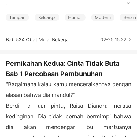
Cerita Pilihan
"Ya."

Tampan
Keluarga
Humor
Modern
Berani
Raisa yang babak belur dan berlumuran darah mengert
akkan giginya saat mendengar perintah suaminya.

Bab 534 Obat Mulai Bekerja
02-25 15:22
Raisa dan suaminya tidak pernah melakukan hubungan
 badan, jadi mereka tidak memiliki anak. Namun, pernika
han mereka yang tanpa anak membuat ibu mertua Rais
Pernikahan Kedua: Cinta Tidak Buta
a menuduhnya mandul. 

Bab 1 Percobaan Pembunuhan
Sekarang, suaminya tidak hanya berselingkuh, tetapi ju
"Bagaimana kalau kamu menceraikannya dengan
ga mencoba membunuhnya!

alasan bahwa dia mandul?"
Suaminya bisa saja menceraikannya, tetapi dia memilih
Berdiri di luar pintu, Raisa Diandra merasa
 untuk membunuhnya.

kedinginan. Dia tidak pernah bermimpi bahwa
Raisa yang nyaris lolos dari maut, segera menceraikan s
dia akan mendengar ibu mertuanya
uaminya yang kejam dan menikah dengan pria lain sege
ra setelahnya.
