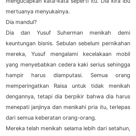
mengucapkan kata-kata seperti itu. Dia kira ibu
mertuanya menyukainya.
Suami keduanya adalah orang yang paling berkuasa di
 kota. Dia bersumpah untuk menggunakan kekuatannya
Dia mandul?
 untuk membalas dendam pada mereka yang telah men
Dia dan Yusuf Suherman menikah demi
yakitinya!

keuntungan bisnis. Sebulan sebelum pernikahan
Pernikahan mereka seharusnya hanyalah sebuah kesep
mereka, Yusuf mengalami kecelakaan mobil
akatan sederhana. Tanpa diduga, ketika semuanya sud
ah beres, suami barunya meraih tangannya dan memoh
yang menyebabkan cedera kaki serius sehingga
on, "Mengapa kamu tidak tinggal bersamaku selamany
hampir harus diamputasi. Semua orang
a?"
memperingatkan Raisa untuk tidak menikah
dengannya, tetapi dia berpikir bahwa dia harus
menepati janjinya dan menikahi pria itu, terlepas
dari semua keberatan orang-orang.
Mereka telah menikah selama lebih dari setahun,