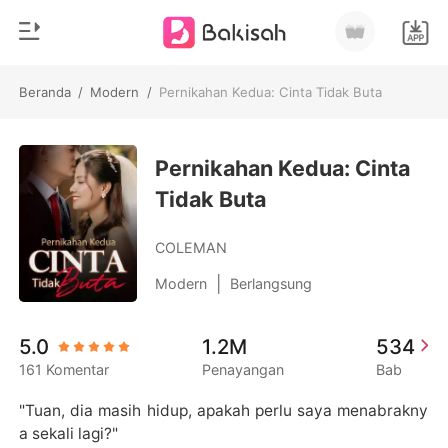
Beranda
/
Modern
/
Pernikahan Kedua: Cinta Tidak Buta
0
Beranda
Pengisian Ulang
Pernikahan Kedua: Cinta
Genre
Tidak Buta
Modern
Riwayat Membaca
Romantis
COLEMAN
Keluar
Cerita pendek
|
Modern
Berlangsung
Miliarder
Unduh Aplikasi
5.0
1.2M
534
Likantrof
161 Komentar
Penayangan
Bab
Siklus
"Tuan, dia masih hidup, apakah perlu saya menabrakny
a sekali lagi?"
