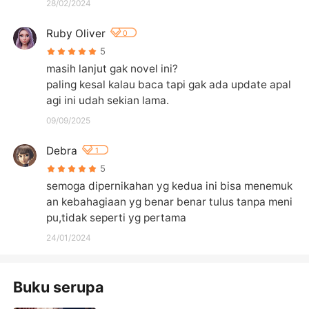
28/02/2024
Ruby Oliver
0
5
masih lanjut gak novel ini?

paling kesal kalau baca tapi gak ada update apal
agi ini udah sekian lama.
09/09/2025
Debra
1
5
semoga dipernikahan yg kedua ini bisa menemuk
an kebahagiaan yg benar benar tulus tanpa meni
pu,tidak seperti yg pertama
24/01/2024
Buku serupa