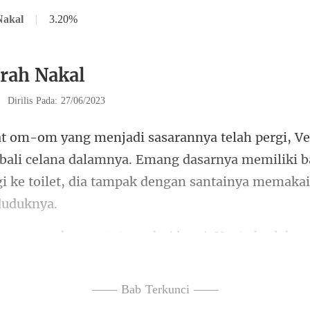
Nakal
|
3.20%
irah Nakal
|
Dirilis Pada: 27/06/2023
bali celana dalamnya. Emang dasarnya memiliki b
i ke to
ari kursi, Venty berlaha
—— Bab Terkunci ——