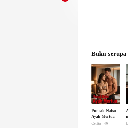
Buku serupa
Puncak Nafsu
Ayah Mertua
m
Cerita _46
D