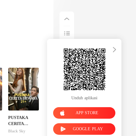
Unduh aplikasi
APP STORE
PUSTAKA
CERITA
GOOGLE PLAY
DEWASA 21+
Black Sky