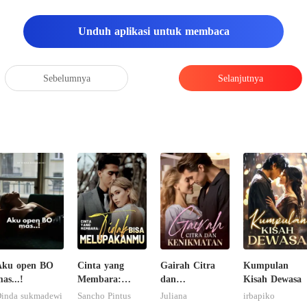
Unduh aplikasi untuk membaca
Sebelumnya
Selanjutnya
Aku open BO
Cinta yang
Gairah Citra
Kumpulan
as...!
Membara:
dan
Kisah Dewasa
Tidak Bisa
Kenikmatan
inda sukmadewi
Sancho Pintus
Juliana
irbapiko
Melupakanmu