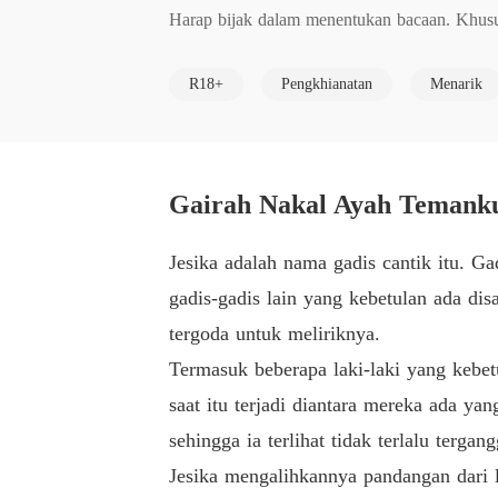
Harap bijak dalam menentukan bacaan. Khu
R18+
Pengkhianatan
Menarik
Gairah Nakal Ayah Temanku
Jesika adalah nama gadis cantik itu. Ga
gadis-gadis lain yang kebetulan ada dis
tergoda untuk meliriknya.
Termasuk beberapa laki-laki yang kebetu
saat itu terjadi diantara mereka ada y
sehingga ia terlihat tidak terlalu tergan
Jesika mengalihkannya pandangan dari l