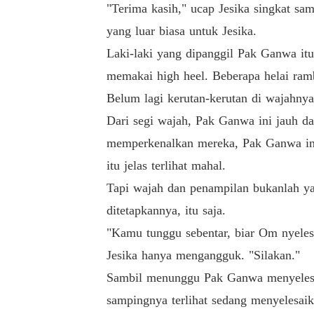
"Terima kasih," ucap Jesika singkat sam
yang luar biasa untuk Jesika.
Laki-laki yang dipanggil Pak Ganwa itu
memakai high heel. Beberapa helai ram
Belum lagi kerutan-kerutan di wajahnya
Dari segi wajah, Pak Ganwa ini jauh dar
memperkenalkan mereka, Pak Ganwa ini ad
itu jelas terlihat mahal.
Tapi wajah dan penampilan bukanlah yan
ditetapkannya, itu saja.
"Kamu tunggu sebentar, biar Om nyelesa
Jesika hanya mengangguk. "Silakan."
Sambil menunggu Pak Ganwa menyelesaika
sampingnya terlihat sedang menyelesai