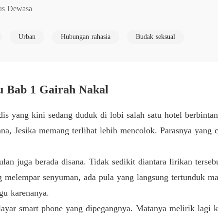
sus Dewasa
Gairah
Bab 6 G
Urban
Hubungan rahasia
Budak seksual
Gairah
Bab 7 G
Gairah
 Bab 1 Gairah Nakal
Bab 8 G
Gairah
dis yang kini sedang duduk di lobi salah satu hotel berbinta
Bab 9 G
ana, Jesika memang terlihat lebih mencolok. Parasnya yang c
Gairah
Bab 10 
lan juga berada disana. Tidak sedikit diantara lirikan terse
Gairah
ang melempar senyuman, ada pula yang langsung tertunduk mal
Bab 11 
ggu karenanya.
Gairah
ayar smart phone yang dipegangnya. Matanya melirik lagi k
Bab 12 