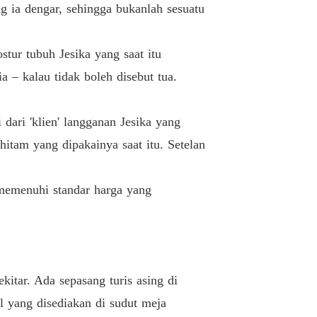
ng ia dengar, sehingga bukanlah sesuatu
Kepuasan (4)
11/11/2023
 Nakal Ayah Temanku
tur tubuh Jesika yang saat itu
Kepuasan (5)
11/11/2023
– kalau tidak boleh disebut tua.
 Nakal Ayah Temanku
Kepuasan (6)
11/11/2023
dari 'klien' langganan Jesika yang
 Nakal Ayah Temanku
hitam yang dipakainya saat itu. Setelan
Kepuasan (7)
11/11/2023
 Nakal Ayah Temanku
 memenuhi standar harga yang
Kepuasan (8)
11/11/2023
 Nakal Ayah Temanku
Kepuasan (9)
11/11/2023
 Nakal Ayah Temanku
itar. Ada sepasang turis asing di
Kepuasan (10)
11/11/2023
l yang disediakan di sudut meja