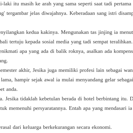
i-laki itu masih ke arah yang sama seperti saat tadi pertam
Gairah
g' tergambar jelas diwajahnya. Keberadaan sang istri disam
Bab 13 
Gairah
nyilangkan kedua kakinya. Mengunakan tas jinjing ia menutu
Bab 14 
ali tertuju kepada sosial media yang tadi sempat teralihkan
Gairah
 menikmati apa yang ada di balik roknya, asalkan ada kompen
Bab 15 
ang.
mester akhir, Jesika juga memiliki profesi lain sebagai wani
Gairah
Bab 16 
up lama, hampir sejak awal ia mulai menyandang gelar sebaga
et anda.
Gairah
Bab 17 
a. Jesika tidaklah kebetulan berada di hotel berbintang itu.
tuk memenuhi persyaratannya. Entah apa yang mendasari ia m
Gairah
Bab 18 
erasal dari keluarga berkekurangan secara ekonomi.
Gairah