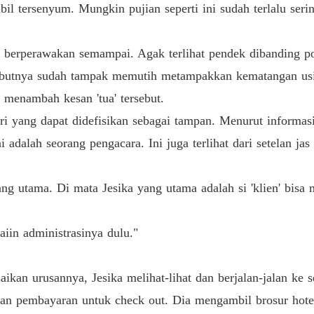
bil tersenyum. Mungkin pujian seperti ini sudah terlalu seri
Bab 33 
Gairah
 berperawakan semampai. Agak terlihat pendek dibanding pos
Bab 34 
butnya sudah tampak memutih metampakkan kematangan usia 
Gairah
 menambah kesan 'tua' tersebut.
Bab 35 
i yang dapat didefisikan sebagai tampan. Menurut informasi 
Gairah
alah seorang pengacara. Ini juga terlihat dari setelan jas 
Bab 36 
Gairah
g utama. Di mata Jesika yang utama adalah si 'klien' bisa
Bab 37 
Gairah
iin administrasinya dulu."
Bab 38 
Gairah
n urusannya, Jesika melihat-lihat dan berjalan-jalan ke sek
Bab 39 
kan pembayaran untuk check out. Dia mengambil brosur hote