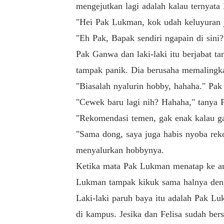
mengejutkan lagi adalah kalau ternyata
"Hei Pak Lukman, kok udah keluyuran 
"Eh Pak, Bapak sendiri ngapain di sini?
Pak Ganwa dan laki-laki itu berjabat t
tampak panik. Dia berusaha memalingkan
"Biasalah nyalurin hobby, hahaha." Pa
"Cewek baru lagi nih? Hahaha," tanya
"Rekomendasi temen, gak enak kalau ga
"Sama dong, saya juga habis nyoba reko
menyalurkan hobbynya.
Ketika mata Pak Lukman menatap ke arah
Lukman tampak kikuk sama halnya denga
Laki-laki paruh baya itu adalah Pak Lu
di kampus. Jesika dan Felisa sudah ber