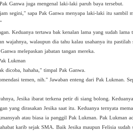
 Pak Ganwa juga mengenal laki-laki paruh baya tersebut.
jam segini," sapa Pak Ganwa menyapa laki-laki itu sambil
"
angan. Keduanya tertawa bak kenalan lama yang sudah lama t
 wajahnya, walaupun dia tahu kalau usahanya itu pastilah s
k Ganwa melepaskan jabatan tangan mereka.
 Pak Lukman
k dicoba, hahaha," timpal Pak Ganwa.
mendasi temen, nih." Jawaban enteng dari Pak Lukman. Sepe
nya, Jesika ibarat terkena petir di siang bolong. Keduanya 
n yang dirasakan Jesika saat itu. Keduanya ternyata mema
kmansyah atau biasa ia panggil Pak Lukman. Pak Lukman ada
sahabat karib sejak SMA. Baik Jesika maupun Felisia sudah 