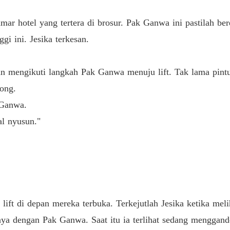
Gairah
Bab 40 
mar hotel yang tertera di brosur. Pak Ganwa ini pastilah b
gi ini. Jesika terkesan.
an mengikuti langkah Pak Ganwa menuju lift. Tak lama pint
ong.
 Ganwa.
al nyusun."
lift di depan mereka terbuka. Terkejutlah Jesika ketika melih
ebaya dengan Pak Ganwa. Saat itu ia terlihat sedang menggan