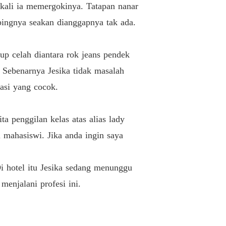
a kali ia memergokinya. Tatapan nanar
 Nakal Ayah Temanku
pingnya seakan dianggapnya tak ada.
Gairah Nakal
27/06/2023
 Nakal Ayah Temanku
p celah diantara rok jeans pendek
Gairah Nakal
27/06/2023
. Sebenarnya Jesika tidak masalah
 Nakal Ayah Temanku
sasi yang cocok.
Gairah Nakal
27/06/2023
ta penggilan kelas atas alias lady
 Nakal Ayah Temanku
Gairah Nakal
27/06/2023
i mahasiswi. Jika anda ingin saya
 Nakal Ayah Temanku
Gairah Nakal
28/06/2023
 Di hotel itu Jesika sedang menunggu
enjalani profesi ini.
 Nakal Ayah Temanku
Gairah Nakal
28/06/2023
 Nakal Ayah Temanku