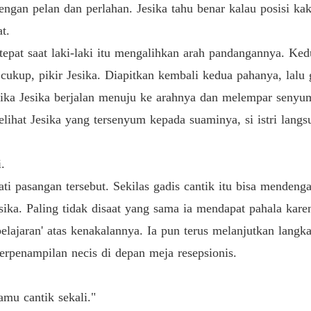
engan pelan dan perlahan. Jesika tahu benar kalau posisi ka
Bab 26 
t.
Gairah
 tepat saat laki-laki itu mengalihkan arah pandangannya. Ke
Bab 27 
ukup, pikir Jesika. Diapitkan kembali kedua pahanya, lalu ga
Gairah
etika Jesika berjalan menuju ke arahnya dan melempar senyum
Bab 28 
lihat Jesika yang tersenyum kepada suaminya, si istri lan
Gairah
Bab 29 
.
Gairah
ti pasangan tersebut. Sekilas gadis cantik itu bisa mendeng
Bab 30 
sika. Paling tidak disaat yang sama ia mendapat pahala kare
Gairah
'pelajaran' atas kenakalannya. Ia pun terus melanjutkan lang
Bab 31 
berpenampilan necis di depan meja resepsionis.
Gairah
Bab 32 
mu cantik sekali."
Gairah