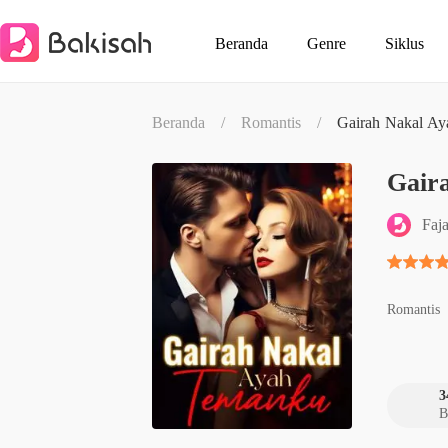
Beranda
Genre
Siklus
Beranda
/
Romantis
/
Gairah Nakal A
Gair
Faj
Romantis
3
B