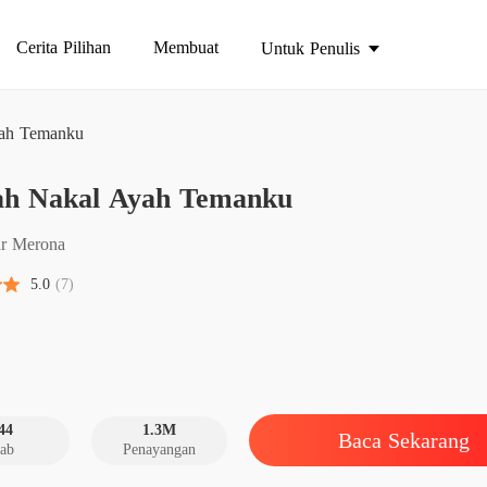
Cerita Pilihan
Membuat
Untuk Penulis
yah Temanku
Gairah
ah Nakal Ayah Temanku
Bab 1 G
Gairah
ar Merona
Bab 2 G
5.0
(7)
Gairah
Bab 3 G
Gairah
Bab 4 G
44
1.3M
Baca Sekarang
ab
Penayangan
Gairah
Bab 5 G