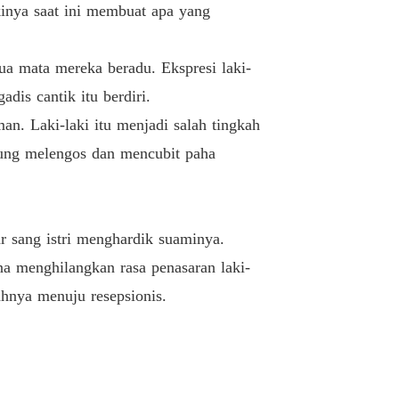
kinya saat ini membuat apa yang
Gairah Nakal
11/11/2023
 Nakal Ayah Temanku
dua mata mereka beradu. Ekspresi laki-
Gairah Nakal
11/11/2023
dis cantik itu berdiri.
 Nakal Ayah Temanku
an. Laki-laki itu menjadi salah tingkah
Gairah Nakal
11/11/2023
gsung melengos dan mencubit paha
 Nakal Ayah Temanku
Gairah Nakal
11/11/2023
 Nakal Ayah Temanku
ar sang istri menghardik suaminya.
Kepuasan (1)
11/11/2023
na menghilangkan rasa penasaran laki-
 Nakal Ayah Temanku
kahnya menuju resepsionis.
Kepuasan (2)
11/11/2023
 Nakal Ayah Temanku
Kepuasana (3)
11/11/2023
 Nakal Ayah Temanku