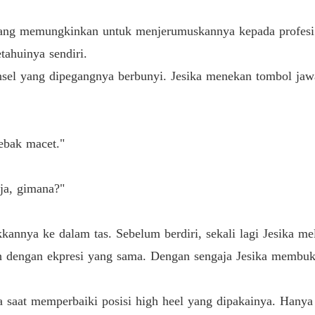
Bab 19 
yang memungkinkan untuk menjerumuskannya kepada profesi 
Gairah
Bab 20 
tahuinya sendiri.
sel yang dipegangnya berbunyi. Jesika menekan tombol jaw
Gairah
Bab 21 
Gairah
Bab 22 
ebak macet."
Gairah
Bab 23 
aja, gimana?"
Gairah
nnya ke dalam tas. Sebelum berdiri, sekali lagi Jesika meli
Bab 24 
 dengan ekpresi yang sama. Dengan sengaja Jesika membuka 
Gairah
Bab 25 
aat memperbaiki posisi high heel yang dipakainya. Hanya sa
Gairah