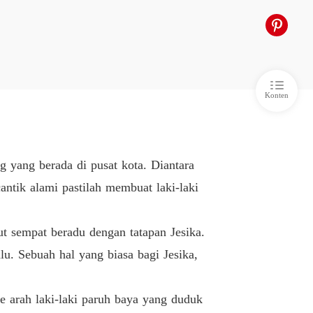
 Nakal Ayah Temanku
airah Nakal 6
26/06/2023
 Nakal Ayah Temanku
airah Nakal
26/06/2023
Konten
 Nakal Ayah Temanku
airah Nakal
26/06/2023
 Nakal Ayah Temanku
ng yang berada di pusat kota. Diantara
airah Nakal
26/06/2023
antik alami pastilah membuat laki-laki
 Nakal Ayah Temanku
Gairah Nakal
26/06/2023
but sempat beradu dengan tatapan Jesika.
 Nakal Ayah Temanku
u. Sebuah hal yang biasa bagi Jesika,
Gairah Nakal
27/06/2023
 Nakal Ayah Temanku
e arah laki-laki paruh baya yang duduk
Gairah Nakal
27/06/2023