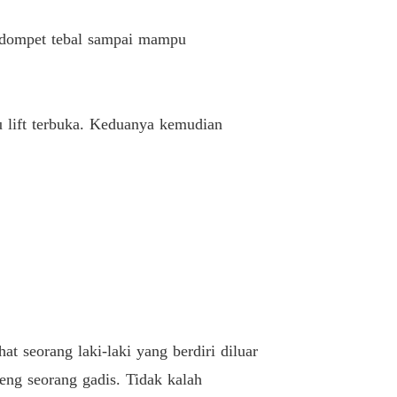
 Nakal Ayah Temanku
Kepuasan (11)
11/11/2023
erdompet tebal sampai mampu
u lift terbuka. Keduanya kemudian
at seorang laki-laki yang berdiri diluar
deng seorang gadis. Tidak kalah