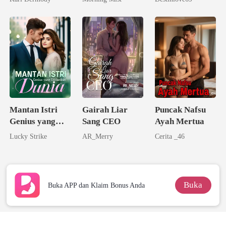
Tunanganku
Pernikahan
Mantan Istri
Gairah Liar
Puncak Nafsu
Genius yang
Sang CEO
Ayah Mertua
Diidamkan
Lucky Strike
AR_Merry
Cerita _46
Dunia
Buka
Buka APP dan Klaim Bonus Anda