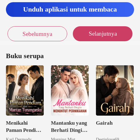
Unduh aplikasi untuk membaca
Selanjutnya
Sebelumnya
Buku serupa
Menikahi
Mantanku yang
Gairah
Paman Pendiam
Berhati Dingin
dari Mantan
Menuntut
Karl Dermody
Morning Mist
Destinlove69