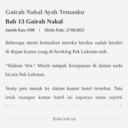
Gairah Nakal Ayah Temanku
Bab 13 Gairah Nakal
Jumlah Kata:1098
|
Dirilis Pada: 27/06/2023
0
rdua sudah berdiri
di depan kamar
Pengisian Ulang
mpak kesopanan di dalam
Riwayat Membaca
Keluar
uangan kamar hotel ini rupanya sama seperti
kamar-kamar lai
Unduh Aplikasi
Buka bab ini