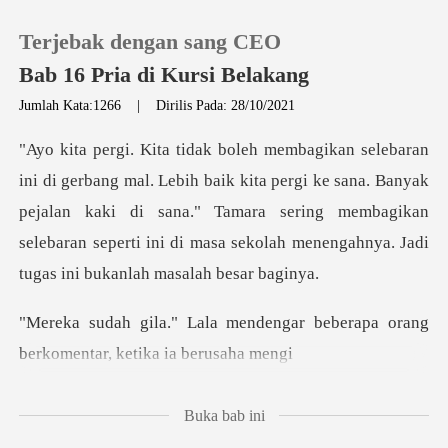
Terjebak dengan sang CEO
Bab 16 Pria di Kursi Belakang
Jumlah Kata:1266
|
Dirilis Pada: 28/10/2021
0
kita pergi ke sana. Banyak
Pengisian Ulang
pejalan kaki di sana." Tamara sering membagikan
selebaran s
Riwayat Membaca
Keluar
dengar beberapa orang
berkome
Unduh Aplikasi
Buka bab ini