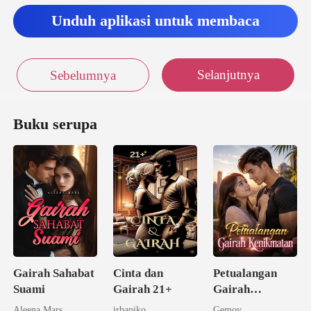
Unduh aplikasi untuk membaca
Selanjutnya
Sebelumnya
Buku serupa
Gairah Sahabat
Cinta dan
Petualangan
Suami
Gairah 21+
Gairah
Kenikmatan
Aleena Mars
irbapiko
Gemoy