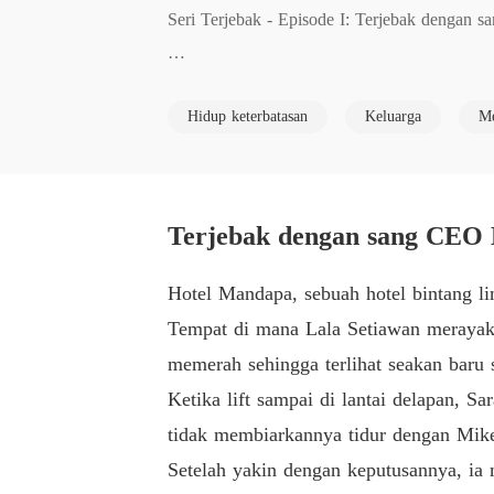
Seri Terjebak - Episode I: Terjebak dengan s
Dibius pada suatu malam oleh mantan pacarn
Hidup keterbatasan
Keluarga
Me
Untuk membalas dendam, dia menikahi pria it
"Selama aku masih hidup, aku adalah istri sa
Terjebak dengan sang CEO 
Dia tetap bersikeras bahkan ketika pria itu ter
Hotel Mandapa, sebuah hotel bintang l
Tempat di mana Lala Setiawan merayak
Akhirnya dia pergi setelah mengetahui bahwa 
memerah sehingga terlihat seakan baru 
ang membuatnya menjadi heran. Pria itu sudah
Ketika lift sampai di lantai delapan, 
enghantuinya.
tidak membiarkannya tidur dengan Mik
Setelah yakin dengan keputusannya, ia 