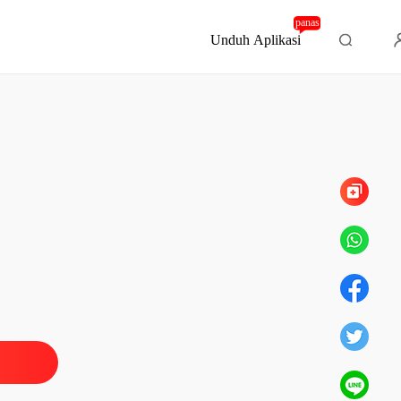
panas
Unduh Aplikasi
Bab 1782 Catatan Terima Kasih dari Penulis
ak dengan sang CEO
olong Selamatkan Aku
08/10/2021
ak dengan sang CEO
al Yang Paling Berharga
08/10/2021
ak dengan sang CEO
abian Tiga Detik
08/10/2021
ak dengan sang CEO
ku Suamimu
08/10/2021
ak dengan sang CEO