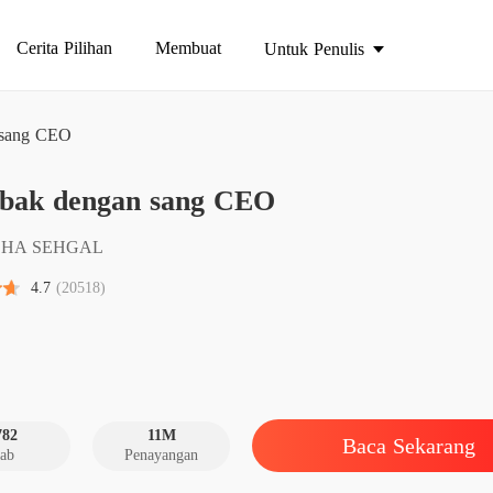
Cerita Pilihan
Membuat
Untuk Penulis
 sang CEO
ebak dengan sang CEO
Terjeb
Bab 1 T
CHA SEHGAL
Terjeb
4.7
(20518)
Bab 2 H
Terjeb
Bab 3 G
Terjeb
Bab 4 A
782
11M
Baca Sekarang
ab
Penayangan
Terjeb