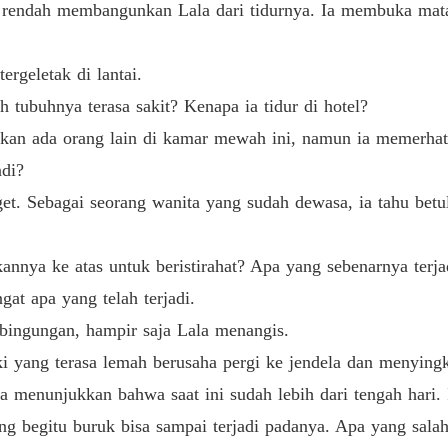
u rendah membangunkan Lala dari tidurnya. Ia membuka mat
Terjeb
Bab 40 
ergeletak di lantai.
 tubuhnya terasa sakit? Kenapa ia tidur di hotel?
an ada orang lain di kamar mewah ini, namun ia memerhati
ndi?
et. Sebagai seorang wanita yang sudah dewasa, ia tahu betul
nya ke atas untuk beristirahat? Apa yang sebenarnya terjad
gat apa yang telah terjadi.
bingungan, hampir saja Lala menangis.
ki yang terasa lemah berusaha pergi ke jendela dan menyingk
 menunjukkan bahwa saat ini sudah lebih dari tengah hari. 
g begitu buruk bisa sampai terjadi padanya. Apa yang sala