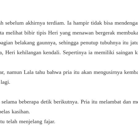
Terjeb
Bab 33 
 sebelum akhirnya terdiam. Ia hampir tidak bisa mendengar
Terjeb
ta melihat bibir tipis Heri yang menawan bergerak membuka 
Bab 34 
 bagian belakang gaunnya, sehingga penutup tubuhnya itu jat
Terjeb
, Heri kehilangan kendali. Sepertinya ia memiliki saingan 
Bab 35 
Terjeb
r, namun Lala tahu bahwa pria itu akan mengusirnya kembali
Bab 36 
lagi.
Terjeb
Bab 37 
a selama beberapa detik berikutnya. Pria itu melambat dan m
Terjeb
elas kasihan.
Bab 38 
tu telah menjelang fajar.
Terjeb
Bab 39 