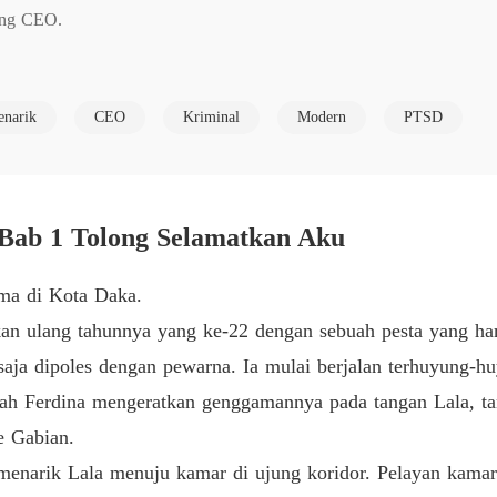
Bab 5 A
ang CEO.

Terjeb
ya, seorang pria misterius memanfaatkan tubuhnya dalam malam yang
Bab 6 M
narik
CEO
Kriminal
Modern
PTSD
Terjeb
u, dan memanfaatkannya.

Bab 7 T
Terjeb
hnya, sedangkan kalian semua cuma wanita simpanan."

Bab 8 M
Bab 1 Tolong Selamatkan Aku
Terjeb
libat dalam skandal dengan wanita lain.

ima di Kota Daka.
Bab 9 B
an ulang tahunnya yang ke-22 dengan sebuah pesta yang ha
Terjeb
pria itu telah mengkhianatinya lagi. Tetapi nasib membawanya kemba
saja dipoles dengan pewarna. Ia mulai berjalan terhuyung-h
Bab 10 
 mendapatkan apa yang diinginkan darinya, tetapi dia tidak mengert
Sarah Ferdina mengeratkan genggamannya pada tangan Lala, t
Terjeb
e Gabian.
Bab 11 
menarik Lala menuju kamar di ujung koridor. Pelayan kamar
Terjeb