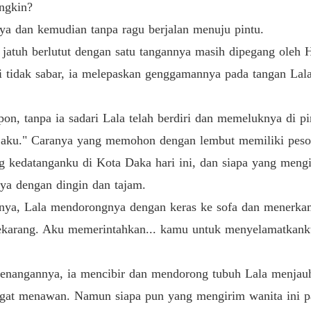
ngkin?
Terjeb
Bab 26 
ya dan kemudian tanpa ragu berjalan menuju pintu.
jatuh berlutut dengan satu tangannya masih dipegang oleh H
Terjeb
Bab 27 
adi tidak sabar, ia melepaskan genggamannya pada tangan La
Terjeb
Bab 28 
pon, tanpa ia sadari Lala telah berdiri dan memeluknya di p
 aku." Caranya yang memohon dengan lembut memiliki peson
Terjeb
Bab 29 
g kedatanganku di Kota Daka hari ini, dan siapa yang meng
ya dengan dingin dan tajam.
Terjeb
Bab 30 
nya, Lala mendorongnya dengan keras ke sofa dan menerka
sekarang. Aku memerintahkan... kamu untuk menyelamatkank
Terjeb
Bab 31 
enangannya, ia mencibir dan mendorong tubuh Lala menjauh
Terjeb
Bab 32 
ngat menawan. Namun siapa pun yang mengirim wanita ini