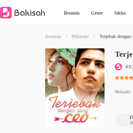
Beranda
Genre
Siklus
Beranda
/
Miliarder
/
Terjebak dengan
Terj
RI
Miliarder
1
B