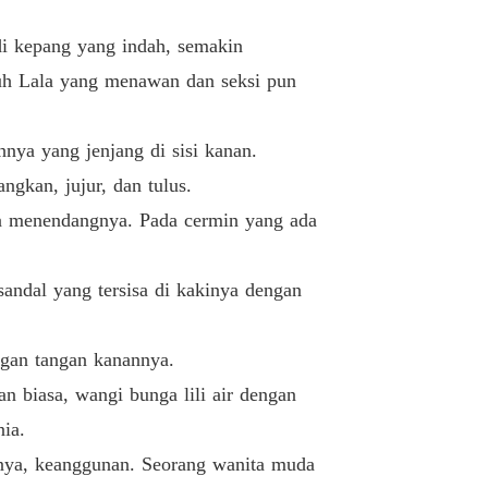
ak dengan sang CEO
Malam Yang Sepi
28/10/2021
di kepang yang indah, semakin
ak dengan sang CEO
uh Lala yang menawan dan seksi pun
Menerobos Lampu Merah
28/10/2021
ak dengan sang CEO
nya yang jenjang di sisi kanan.
iga Pria
28/10/2021
gkan, jujur, dan tulus.
ak dengan sang CEO
dia menendangnya. Pada cermin yang ada
Aku Sudah Menoleransimu Selama Dua Hari
28/10/2021
ak dengan sang CEO
andal yang tersisa di kakinya dengan
Sang CEO Juga Memiliki Idola
28/10/2021
ak dengan sang CEO
engan tangan kanannya.
Bab 24 Nyonya Nasution Melarikan Diri Dengan Mobil
28/10/2021
 biasa, wangi bunga lili air dengan
ia.
ak dengan sang CEO
Empat Mobil Polisi Rusak Berat
28/10/2021
annya, keanggunan. Seorang wanita muda