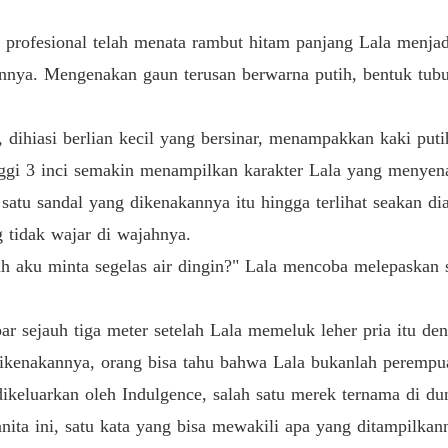
Terjeb
Bab 19 
s profesional telah menata rambut hitam panjang Lala menja
Terjeb
nnya. Mengenakan gaun terusan berwarna putih, bentuk tub
Bab 20 
Terjeb
dihiasi berlian kecil yang bersinar, menampakkan kaki putih
Bab 21 T
nggi 3 inci semakin menampilkan karakter Lala yang menyenan
Terjeb
satu sandal yang dikenakannya itu hingga terlihat seakan 
Bab 22 
g tidak wajar di wajahnya.
Terjeb
h aku minta segelas air dingin?" Lala mencoba melepaskan s
Bab 23 
Terjeb
par sejauh tiga meter setelah Lala memeluk leher pria itu d
kenakannya, orang bisa tahu bahwa Lala bukanlah perempuan
keluarkan oleh Indulgence, salah satu merek ternama di dun
Terjeb
Bab 25 
nita ini, satu kata yang bisa mewakili apa yang ditampilk