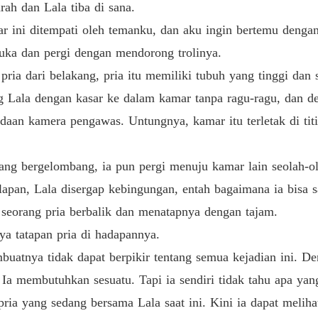
rah dan Lala tiba di sana.
Bab 12 
r ini ditempati oleh temanku, dan aku ingin bertemu dengan
Terjeb
uka dan pergi dengan mendorong trolinya.
Bab 13 
pria dari belakang, pria itu memiliki tubuh yang tinggi da
Terjeb
rong Lala dengan kasar ke dalam kamar tanpa ragu-ragu, dan 
Bab 14 
aan kamera pengawas. Untungnya, kamar itu terletak di tit
Terjeb
Bab 15 
g bergelombang, ia pun pergi menuju kamar lain seolah-ola
Terjeb
lapan, Lala disergap kebingungan, entah bagaimana ia bisa 
Bab 16 P
 seorang pria berbalik dan menatapnya dengan tajam.
Terjeb
ya tatapan pria di hadapannya.
Bab 17
atnya tidak dapat berpikir tentang semua kejadian ini. D
Terjeb
. Ia membutuhkan sesuatu. Tapi ia sendiri tidak tahu apa ya
Bab 18 B
ia yang sedang bersama Lala saat ini. Kini ia dapat melihat