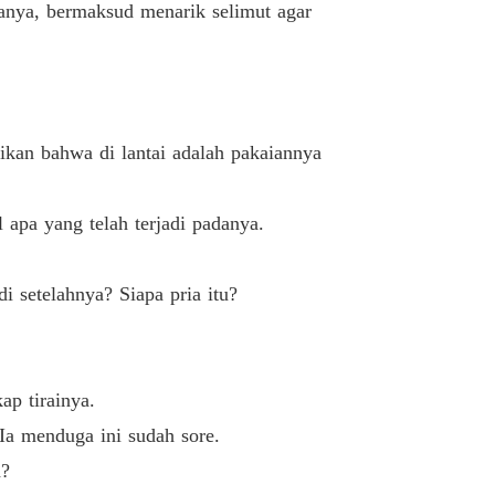
anya, bermaksud menarik selimut agar
ak dengan sang CEO
Tunggu dan Lihat
28/10/2021
kan bahwa di lantai adalah pakaiannya
 apa yang telah terjadi padanya.
i setelahnya? Siapa pria itu?
ap tirainya.
Ia menduga ini sudah sore.
h?