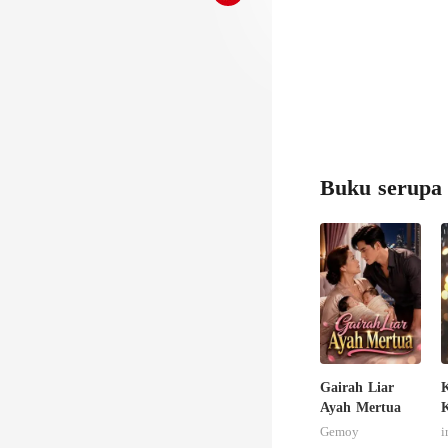
Buku serupa
Gairah Liar
Ayah Mertua
K
Gemoy
i