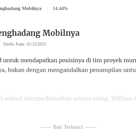
nghadang Mobilnya
|
14.44%
enghadang Mobilnya
|
Dirilis Pada: 01/12/2025
proyek murn
a, bukan dengan me
epatah kata pun. Namun, perubahan tipis di raut
—— Bab Terkunci ——