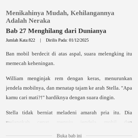
Menikahinya Mudah, Kehilangannya
Adalah Neraka
Bab 27 Menghilang dari Dunianya
Jumlah Kata:822
|
Dirilis Pada: 01/12/2025
0
s aspal, suara melengking
Pengisian Ulang
Riwayat Membaca
ela mobilnya, dan menatap tajam ke arah Stella. "Ap
Keluar
ria itu. Dia
Unduh Aplikasi
melangkah cepat menuju je
Buka bab ini