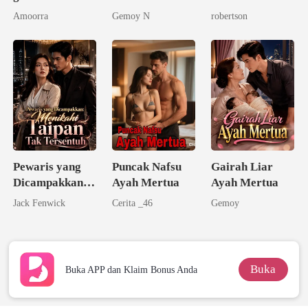
Amoorra
Gemoy N
robertson
Pewaris yang
Puncak Nafsu
Gairah Liar
Dicampakkan:
Ayah Mertua
Ayah Mertua
Menikahi
Jack Fenwick
Cerita _46
Gemoy
Taipan Tak
Tersentuh
Buka
Buka APP dan Klaim Bonus Anda