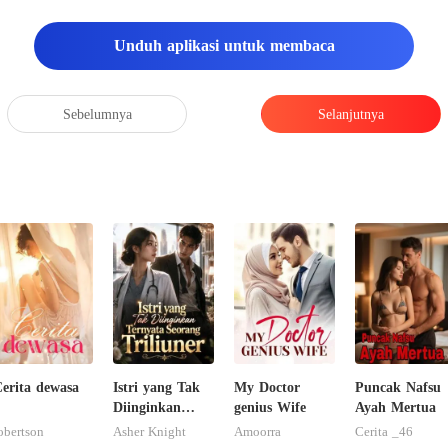
 "Matik
Unduh aplikasi untuk membaca
Sebelumnya
Selanjutnya
erita dewasa
Istri yang Tak
My Doctor
Puncak Nafsu
Diinginkan
genius Wife
Ayah Mertua
Ternyata
obertson
Asher Knight
Amoorra
Cerita _46
Seorang