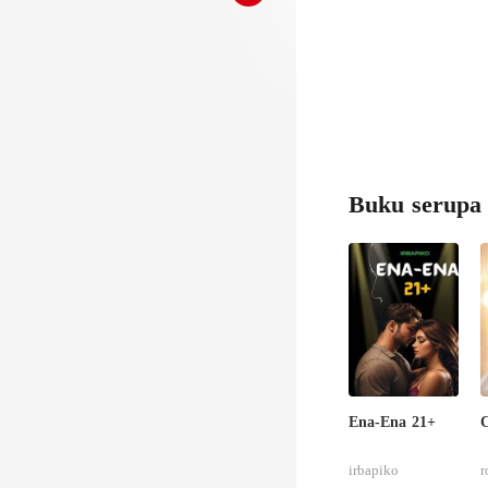
tu!
Buku serupa
Ena-Ena 21+
C
irbapiko
r