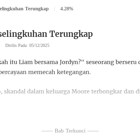
selingkuhan Terungkap
|
4.28%
selingkuhan Terungkap
|
Dirilis Pada: 05/12/2025
" seseorang berseru d
m keluarga Moore terbongkar
Keduanya tampak seola
—— Bab Terkunci ——