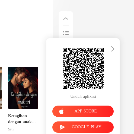
Unduh aplikasi
APP STORE
Ketagihan
dengan anak
GOOGLE PLAY
tiri
Siti