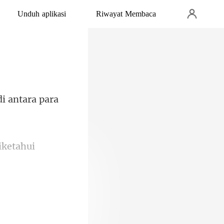
Unduh aplikasi
Riwayat Membaca
i antara para
h-olah semua