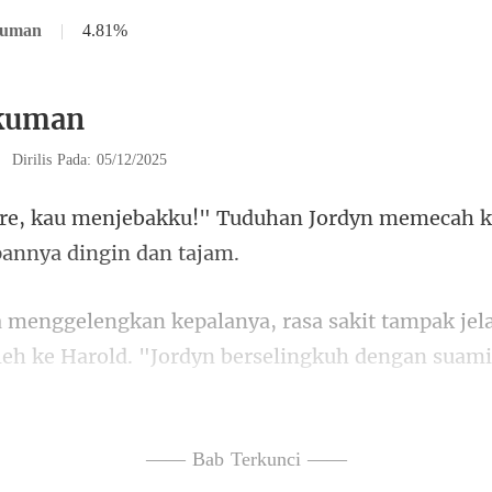
kuman
|
4.81%
kuman
|
Dirilis Pada: 05/12/2025
duhan Jordyn memecah 
leh ke Harold. "Jordyn berselingkuh
tidak dapat menah
—— Bab Terkunci ——