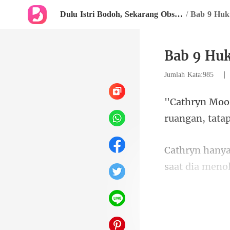
Dulu Istri Bodoh, Sekarang Obsesi Abadi
/
Bab 9 Hu
Bab 9 Hu
Jumlah Kata:985
rua
saat dia meno