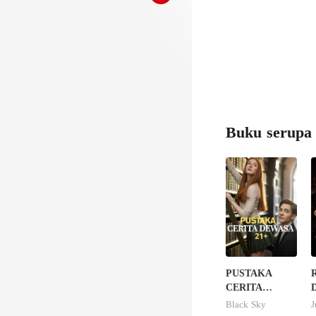
Buku serupa
PUSTAKA
R
CERITA
DEWASA 21+
Black Sky
J