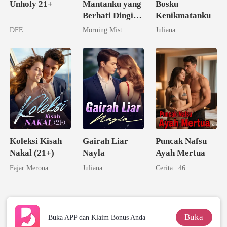
Unholy 21+
Mantanku yang
Bosku
Berhati Dingin
Kenikmatanku
Menuntut
DFE
Morning Mist
Juliana
Pernikahan
Koleksi Kisah
Gairah Liar
Puncak Nafsu
Nakal (21+)
Nayla
Ayah Mertua
Fajar Merona
Juliana
Cerita _46
Buka
Buka APP dan Klaim Bonus Anda