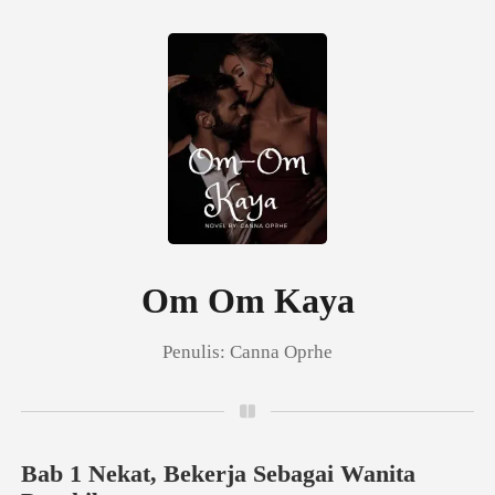
0
Pengisian Ulang
Riwayat Membaca
Om Om Kaya
Penulis:
Canna Oprhe
Keluar
Unduh Aplikasi
Bab 1 Nekat, Bekerja Sebagai Wanita