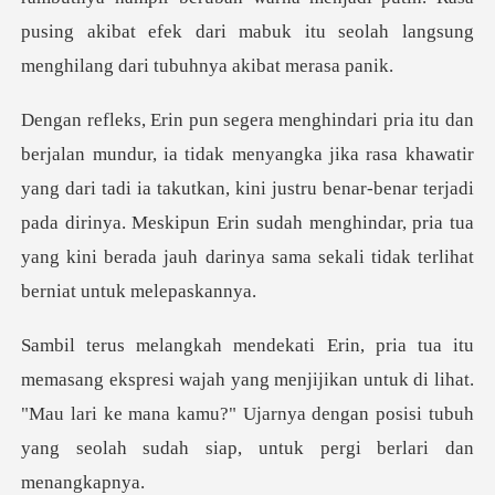
hawatir
yang dari tadi ia takutkan, kini justru benar-benar terjadi
pada dirinya. Meskipun Erin sudah me
h yang menjijikan untuk di lihat.
"Mau lari ke mana kamu?" Ujarnya dengan