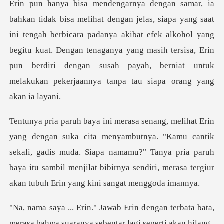
i tengah berbicara padanya akibat efek alkohol yang
begitu kuat. Dengan tenaganya yang masih tersisa, Erin
p
nya. "Kamu cantik
sekali, gadis muda. Siapa namamu?" Tanya pria paruh
baya itu sambil me
engan terbata bata,
merasa bahwa suara