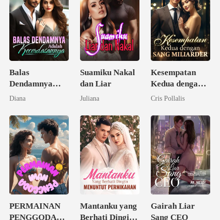
Balas
Suamiku Nakal
Kesempatan
Dendamnya
dan Liar
Kedua dengan
Adalah
Sang Miliarder
Diana
Juliana
Cris Pollalis
Kecerdasannya
PERMAINAN
Mantanku yang
Gairah Liar
PENGGODA
Berhati Dingin
Sang CEO