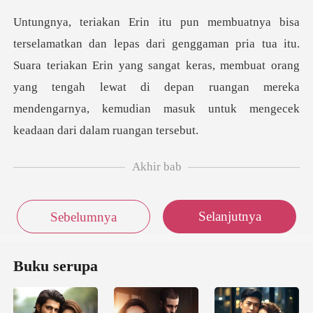
tua itu.
Suara teriakan Erin yang sangat keras, membuat orang
yang tengah lewat di depan ru
Akhir bab
Selanjutnya
Sebelumnya
Buku serupa