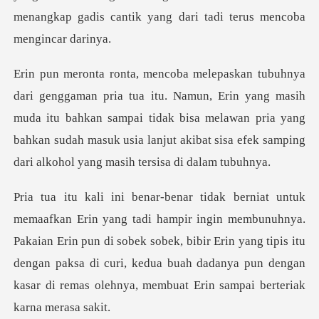
Erin yang masih
muda itu bahkan sampai tidak bisa melawan pria yang
bahkan sudah masuk
unuhnya.
Pakaian Erin pun di sobek sobek, bibir Erin yang tipis itu
dengan paksa di curi, kedua