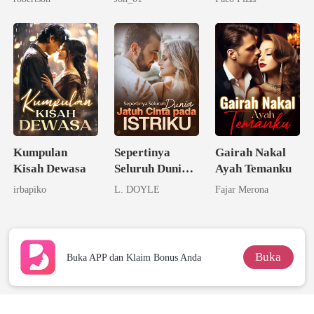
Kumpulan
Sepertinya
Gairah Nakal
Kisah Dewasa
Seluruh Dunia
Ayah Temanku
Jatuh Cinta
irbapiko
L. DOYLE
Fajar Merona
pada Istriku
Buka
Buka APP dan Klaim Bonus Anda