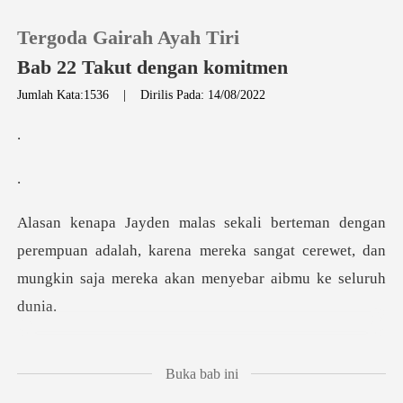
Tergoda Gairah Ayah Tiri
Bab 22 Takut dengan komitmen
Jumlah Kata:1536
|
Dirilis Pada: 14/08/2022
0
Pengisian Ulang
Riwayat Membaca
empuan adalah, karena mereka sangat cerewet, dan
mung
Keluar
Unduh Aplikasi
i, dia jengkel sekali
Buka bab ini
memiliki tem