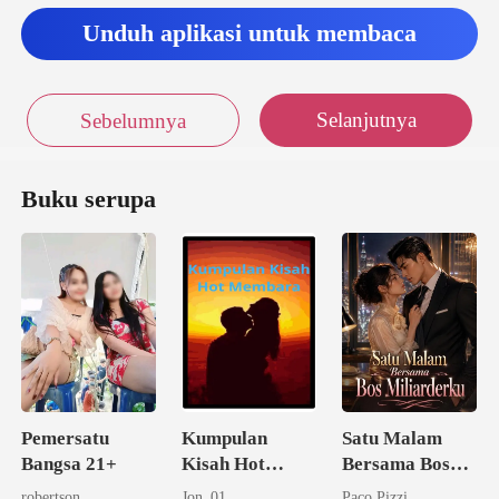
ada semua orang jika
Unduh aplikasi untuk membaca
Jayden
Selanjutnya
Sebelumnya
Buku serupa
Pemersatu
Kumpulan
Satu Malam
Bangsa 21+
Kisah Hot
Bersama Bos
Membara
Miliarderku
robertson
Jon_01
Paco Pizzi