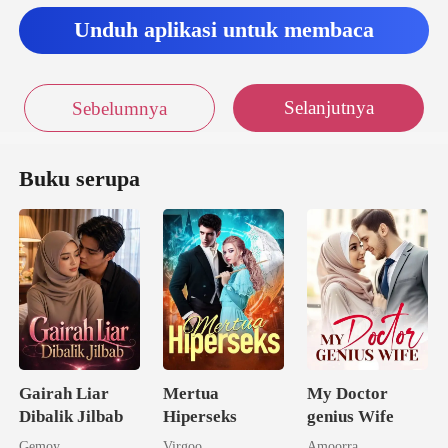
Unduh aplikasi untuk membaca
Selanjutnya
Sebelumnya
Buku serupa
Gairah Liar
Mertua
My Doctor
Dibalik Jilbab
Hiperseks
genius Wife
Gemoy
Virgoo
Amoorra