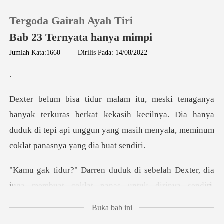
Tergoda Gairah Ayah Tiri
Bab 23 Ternyata hanya mimpi
Jumlah Kata:1660
|
Dirilis Pada: 14/08/2022
0
Pengisian Ulang
as berkat kekasih kecilnya. Dia hanya
duduk di tepi api unggun y
Riwayat Membaca
Keluar
dia
juga membuat coklat panas untuk dirinya sendir
Unduh Aplikasi
Buka bab ini