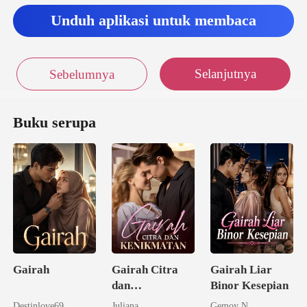
Unduh aplikasi untuk membaca
Selanjutnya
Sebelumnya
Buku serupa
Gairah
Gairah Citra
Gairah Liar
dan
Binor Kesepian
Kenikmatan
Destinlove69
Juliana
Gemoy N