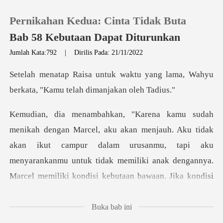
Pernikahan Kedua: Cinta Tidak Buta
Bab 58 Kebutaan Dapat Diturunkan
Jumlah Kata:792
|
Dirilis Pada: 21/11/2022
0
u yang lama, Wahyu
berkata, "Kam
Pengisian Ulang
uh. Aku tidak
Riwayat Membaca
akan ikut campur dalam urusanmu, tapi aku
Keluar
menyarankanmu untuk tidak m
Unduh Aplikasi
Buka bab ini