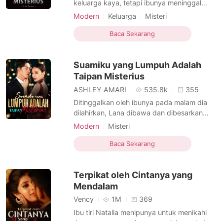
keluarga kaya, tetapi ibunya meninggal
ketika dia masih sangat kecil. Sejak saat
Modern
Keluarga
Misteri
itu, dia dibuat untuk menjalani kehidupan
Perbedaan Status Sosial
yang sulit. Ayah dan ibu tirinya bahkan
Baca Sekarang
Menyembunyikan identitas
Selebriti
memaksanya menikah dengan Tristan
CEO
Licik
Menarik
Sudrajat yang seharusnya menikahi
Suamiku yang Lumpuh Adalah
saudara tirinya, Cheline. Tida
Taipan Misterius
ASHLEY AMARI
535.8k
355
Ditinggalkan oleh ibunya pada malam dia
dilahirkan, Lana dibawa dan dibesarkan
oleh neneknya di pedesaan. Kehidupannya
Modern
Misteri
damai dan tenang sampai suatu hari, tepat
Menyembunyikan identitas
CEO
sebelum dia berusia dua puluh tahun,
Baca Sekarang
Kickass Heroine
sekelompok orang datang ke rumahnya
dan memberitahukan tentang identitas
Terpikat oleh Cintanya yang
aslinya. Ternyata dia adalah
Mendalam
Vency
1M
369
Ibu tiri Natalia menipunya untuk menikahi