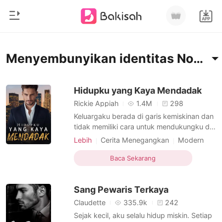
0
Beranda
Menyembunyikan identitas Novel
Pengisian Ulang
Genre
Hidupku yang Kaya Mendadak
Rickie Appiah
1.4M
298
Modern
Riwayat Membaca
Keluargaku berada di garis kemiskinan dan
Romantis
tidak memiliki cara untuk mendukungku di
perguruan tinggi. Aku harus bekerja paruh
Keluar
Cerita pendek
Lebih
Cerita Menegangkan
Modern
waktu setiap hari hanya untuk memenuhi
Keberuntungan
Miliarder
kebutuhan dan mampu masuk ke
Baca Sekarang
Menyembunyikan identitas
Unduh Aplikasi
universitas. Saat itulah aku bertemu
Likantrof
Identitas Ganda
Sederhana
dengannya - gadis cantik dikelasku yang
Sang Pewaris Terkaya
diimpikan setiap laki-laki.
Bijaksana
Siklus
Claudette
335.9k
242
Sejak kecil, aku selalu hidup miskin. Setiap