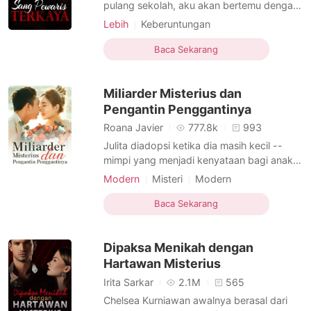
Cerita Pilihan
pulang sekolah, aku akan bertemu dengan
pemandangan ayahku yang sibuk di dapur.
Lebih
Keberuntungan
Dari ingatanku yang paling awal, aku akan
Menyembunyikan identitas
Bijaksana
selalu ingat ayahku mengenakan seragam
Baca Sekarang
pabrik lamanya di rumah. Rambutnya
seputih salju dan kulitnya sangat gelap. Dia
Miliarder Misterius dan
biasanya mero
Pengantin Penggantinya
Roana Javier
777.8k
993
Julita diadopsi ketika dia masih kecil --
mimpi yang menjadi kenyataan bagi anak
yatim. Namun, hidupnya sama sekali tidak
Modern
Misteri
Modern
bahagia. Ibu angkatnya mengejek dan
Saingan cinta
menindasnya sepanjang hidupnya. Julita
Baca Sekarang
Menyembunyikan identitas
Selebriti
mendapatkan cinta dan kasih sayang
CEO
Dewasa
Cerdas
orang tua dari pelayan tua yang
Dipaksa Menikah dengan
membesarkannya. Sayangnya, wanita tu
Hartawan Misterius
Irita Sarkar
2.1M
565
Chelsea Kurniawan awalnya berasal dari