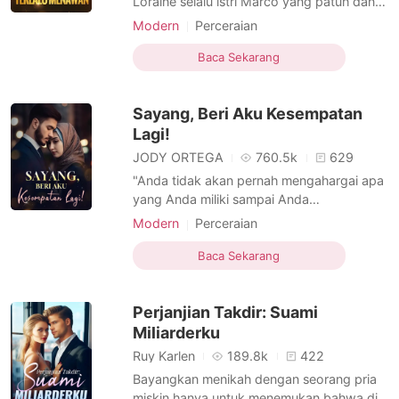
Loraine selalu istri Marco yang patuh dan
setia. Namun, Marco memperlakukannya
Modern
Perceraian
seperti sampah. Tidak peduli apa pun yang
Menyembunyikan identitas
dia lakukan, dia tidak bisa melunakkan
Baca Sekarang
Mantan istri
CEO
Menarik
Tampan
hatinya. Sampai suatu hari, Loraine muak
dengan itu semua. Dia meminta cerai,
Sayang, Beri Aku Kesempatan
pergi, dan membiar
Lagi!
JODY ORTEGA
760.5k
629
"Anda tidak akan pernah mengahargai apa
yang Anda miliki sampai Anda
kehilangannya!" Inilah yang terjadi pada
Modern
Perceraian
Satya yang membenci istrinya sepanjang
Menyembunyikan identitas
pernikahan mereka. Tamara mencintai
Baca Sekarang
Mantan istri
CEO
Arogan
Satya dengan sepenuh hati dan
memberikan segalanya untuknya. Namun,
Perjanjian Takdir: Suami
apa yang dia dapatkan sebagai
balasannya? Sua
Miliarderku
Ruy Karlen
189.8k
422
Bayangkan menikah dengan seorang pria
miskin hanya untuk menemukan bahwa dia