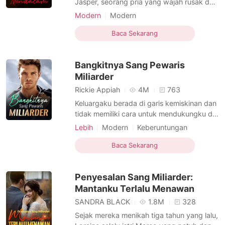
Jasper, seorang pria yang wajah rusak dan
cacat tubuh. Natalia berhasil melarikan diri,
Modern
Modern
tetapi akhirnya jatuh cinta pada pria itu tak
Menyembunyikan identitas
CEO
lama setelah itu. Jasper berpura-pura
Baca Sekarang
Licik
Tampan
Urban
menjadi orang miskin, dan tidak
menyangka akan jatuh cinta pada wanita
Bangkitnya Sang Pewaris
ini. Kehidupa
Miliarder
Rickie Appiah
4M
763
Keluargaku berada di garis kemiskinan dan
tidak memiliki cara untuk mendukungku di
perguruan tinggi. Aku harus bekerja paruh
Lebih
Modern
Keberuntungan
waktu setiap hari hanya untuk memenuhi
Menyembunyikan identitas
kebutuhan dan mampu masuk ke
Baca Sekarang
Identitas Ganda
Sederhana
universitas. Saat itulah aku bertemu
Bijaksana
dengannya - gadis cantik dikelasku yang
Penyesalan Sang Miliarder:
diimpikan setiap laki-laki.
Mantanku Terlalu Menawan
SANDRA BLACK
1.8M
328
Sejak mereka menikah tiga tahun yang lalu,