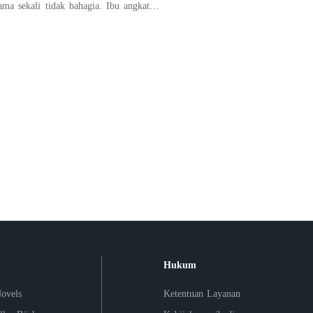
ama sekali tidak bahagia. Ibu angkatnya
dan menindasnya sepanjang hidupnya.
dapatkan cinta dan kasih sayang orang
pelayan tua yang membesarkannya.
 wanita tu
Hukum
ovels
Ketentuan Layanan