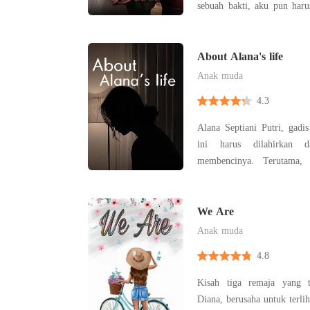
sebuah bakti, aku pun haru
dan menjadi orang ket
pasangan yang sudah kuan
Meski pada akhirnya, ak
About Alana's life
nasib, diabaikan sua
Anak muda
4.3
Alana Septiani Putri, gadi
ini harus dilahirkan 
membencinya. Terutama,
salah satu dari dua ber
menerima resikonya apap
seperti Alana contohnya. Di
We Are
dibandingkan dengan sang 
Anak muda
4.8
Kisah tiga remaja yang te
Diana, berusaha untuk terlih