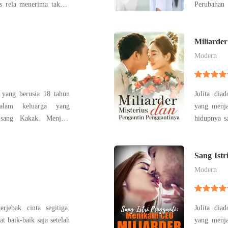
s rela menerima takdir,
Perubahan
iga di rumah tangga
getar-geta
ggap kakakku sendiri.
didiekati 
u pun harus menerima
cinta mere
Miliarder
Penggant
Modern
s yang berusia 18 tahun
Julita dia
dalam keluarga yang
yang menja
 sang Kakak. Menjadi
hidupnya s
saudara memang harus
mengejek 
un yang terjadi. Yah,
Julita men
rinya yang harus selalu
tua dari 
Sang Ist
Miliarder
K
Sayangnya,
Modern
rjebak cinta segitiga.
Julita dia
at baik-baik saja setelah
yang menja