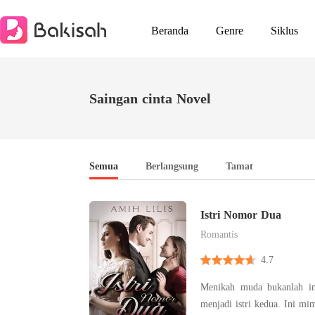
Beranda
Genre
Siklus
Saingan cinta Novel
Semua
Berlangsung
Tamat
Istri Nomor Dua
Romantis
4.7
Menikah muda bukanlah im
menjadi istri kedua. Ini mimpi buruk! Namun demi