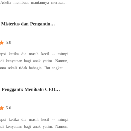
 Adelia membuat mantannya merasakan
r asmara lagi. Padahal Adelia sedang
oleh dokter Andi. Bagaimana kelanjutan
ka?
 Misterius dan Pengantin
inya
5.0
dopsi ketika dia masih kecil -- mimpi
di kenyataan bagi anak yatim. Namun,
ama sekali tidak bahagia. Ibu angkatnya
dan menindasnya sepanjang hidupnya.
dapatkan cinta dan kasih sayang orang
pelayan tua yang membesarkannya.
ri Pengganti: Menikahi CEO
 wanita tu
5.0
dopsi ketika dia masih kecil -- mimpi
di kenyataan bagi anak yatim. Namun,