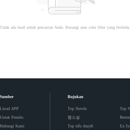
Tidak ada hasil untuk pencarian Anda. Kurangi atau coba filter yang berbeda
Sumber
Rujukan
Litrad APP
Top Novels
Top N
Untuk Penulis
웹소설
Bestse
Hubungi Kami
Top tiểu thuyết
En İy