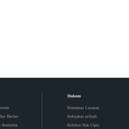
.
Hukum
ovels
Ketentuan Layanan
ller Bücher
Kebijakan pribadi
i Romanlar
Keluhan Hak Cipta