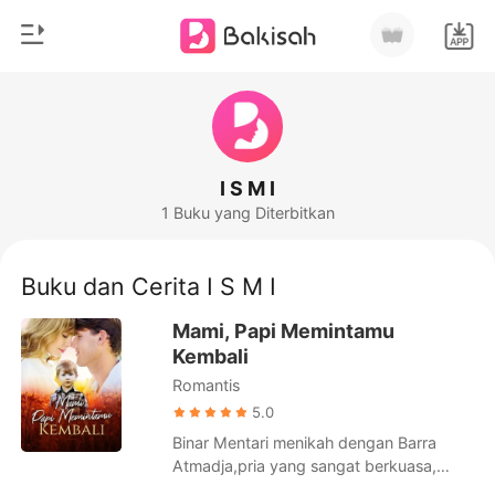
0
Beranda
Pengisian Ulang
Genre
I S M I
1 Buku yang Diterbitkan
Modern
Riwayat Membaca
Romantis
Buku dan Cerita I S M I
Keluar
Cerita pendek
Mami, Papi Memintamu
Miliarder
Kembali
Unduh Aplikasi
Romantis
Likantrof
5.0
Siklus
Binar Mentari menikah dengan Barra
Atmadja,pria yang sangat berkuasa,
namun hidupnya tidak bahagia karena