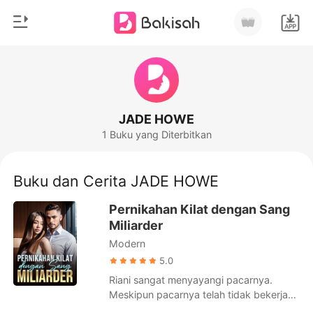
0
Beranda
Pengisian Ulang
Genre
JADE HOWE
1 Buku yang Diterbitkan
Modern
Riwayat Membaca
Romantis
Buku dan Cerita JADE HOWE
Keluar
Cerita pendek
Pernikahan Kilat dengan Sang
Miliarder
Miliarder
Unduh Aplikasi
Modern
Likantrof
5.0
Siklus
Riani sangat menyayangi pacarnya.
Meskipun pacarnya telah tidak bekerja
selama beberapa tahun, dia tidak ragu-