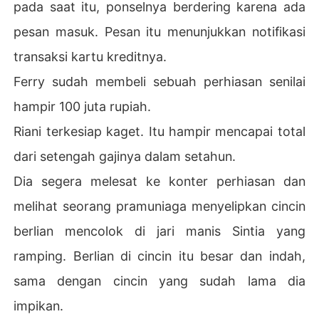
pada saat itu, ponselnya berdering karena ada
Hidup mereka berjalan dengan lancar hingga suatu hari
pesan masuk. Pesan itu menunjukkan notifikasi
 Riani membaca sebuah majalah bisnis global. Pria di sa
mpulnya sangat mirip dengan suaminya!

transaksi kartu kreditnya.
Ferry sudah membeli sebuah perhiasan senilai
Apa-apaan ini! Apakah mereka kembar? Atau apakah su
aminya menyembunyikan sebuah rahasia besar darinya 
hampir 100 juta rupiah.
selama ini?
Riani terkesiap kaget. Itu hampir mencapai total
dari setengah gajinya dalam setahun.
Dia segera melesat ke konter perhiasan dan
melihat seorang pramuniaga menyelipkan cincin
berlian mencolok di jari manis Sintia yang
ramping. Berlian di cincin itu besar dan indah,
sama dengan cincin yang sudah lama dia
impikan.