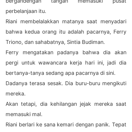
bergandengan tangan memasuki pusat
Namun, dia menemukan bahwa Rizky adalah suami yan
perbelanjaan itu.
g baik, pengertian, dan bahkan sedikit lengket. Dia mem
bantunya tidak hanya dalam pekerjaan rumah tangga, t
Riani membelalakkan matanya saat menyadari
etapi juga dalam kariernya. Tidak lama kemudian, mere
bahwa kedua orang itu adalah pacarnya, Ferry
ka mulai saling mendukung satu sama lain sebagai pasa
ngan yang sedang jatuh cinta.

Triono, dan sahabatnya, Sintia Budiman.
Ferry mengatakan padanya bahwa dia akan
Rizky mengatakan dia hanyalah seorang pria biasa, teta
pi setiap kali Riani berada dalam masalah, dia selalu tah
pergi untuk wawancara kerja hari ini, jadi dia
u bagaimana menyelesaikan masalahnya dengan semp
bertanya-tanya sedang apa pacarnya di sini.
urna. 

Dadanya terasa sesak. Dia buru-buru mengikuti
Oleh karena itu, Riani telah beberapa kali bertanya pad
mereka.
a Rizky bagaimana dia bisa memiliki begitu banyak pen
getahuan tentang berbagai bidang, tetapi Rizky selalu
Akan tetapi, dia kehilangan jejak mereka saat
 menghindar untuk menjawabnya.

memasuki mal.
Dalam waktu singkat, Riani mencapai puncak kariernya
Riani berlari ke sana kemari dengan panik. Tepat
 dengan bantuannya.
