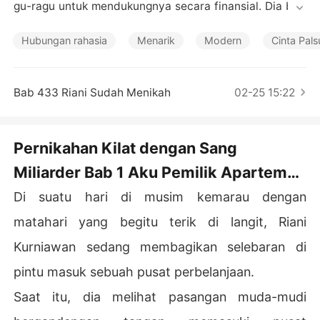
Cerita Pilihan
gu-ragu untuk mendukungnya secara finansial. Dia bah
kan memanjakannya, agar dia tidak merasa tertekan.

Hubungan rahasia
Menarik
Modern
Cinta Pals
Namun, apa yang pacarnya lakukan untuk membalas ci
ntanya?

Bab 433 Riani Sudah Menikah
02-25 15:22
Dia berselingkuh dengan sahabatnya!

Karena patah hati, Riani memutuskan untuk putus dan
Pernikahan Kilat dengan Sang
 menikah dengan seorang pria yang belum pernah dia te
Miliarder Bab 1 Aku Pemilik Apartemen
mui.

Ini
Di suatu hari di musim kemarau dengan
Rizky, suaminya, adalah seorang pria tradisional. Dia be
rjanji bahwa dia akan bertanggung jawab atas semua t
matahari yang begitu terik di langit, Riani
agihan rumah tangga dan Riani tidak perlu khawatir ten
Kurniawan sedang membagikan selebaran di
tang apa pun.

pintu masuk sebuah pusat perbelanjaan.
Pada awalnya, Riani mengira suaminya hanya membual
Saat itu, dia melihat pasangan muda-mudi
 dan hidupnya akan seperti di neraka.
