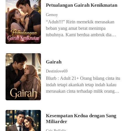
Petualangan Gairah Kenikmatan
Gemoy
“Aduh!!!” Ririn memekik merasakan
beban yang amat berat menimpa
tubuhnya. Kami berdua ambruk dia
dengan posisi terlentang, aku
menindihnya dan dada kami saling
menempel erat. Sejenak mata kami
bertemu, dadanya terasa kenyal
Gairah
mengganjal dadaku, wajahnya memerah
Destinlove69
nafasnya memburu, aku merasakan
Blurb : Adult 21+ Orang bilang cinta itu
adikku mengeras di balik celana panjang
indah tetapi akankah tetap indah kalau
ku, tiba-tiba dia mendesah. “Ahhh,
merasakan cinta terhadap milik orang
Randy masukin aja!” pekik Ririn.
lain. Milik seseorang yang kita sayangi
Kesempatan Kedua dengan Sang
Miliarder
Cris Pollalis