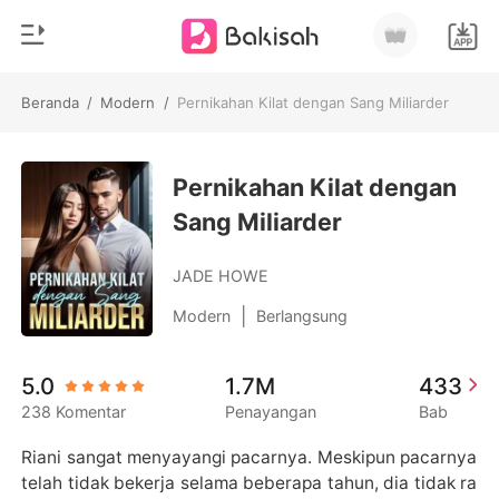
Beranda
/
Modern
/
Pernikahan Kilat dengan Sang Miliarder
0
Beranda
Pengisian Ulang
Pernikahan Kilat dengan
Genre
Sang Miliarder
Modern
Riwayat Membaca
Romantis
JADE HOWE
Keluar
Cerita pendek
|
Modern
Berlangsung
Miliarder
Unduh Aplikasi
5.0
1.7M
433
Likantrof
238 Komentar
Penayangan
Bab
Siklus
Riani sangat menyayangi pacarnya. Meskipun pacarnya 
telah tidak bekerja selama beberapa tahun, dia tidak ra