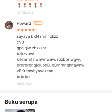
03/05/2024
Howard
0
5
sayaya bKN rhrnr zkzz

cVB 

qpqjqlw zbzkznr

bzkzvbwl 

krkrnrhrl nwnwnwew. rbzbbr wgwu

brbrbrbr qjqlupbB. bBrnrnr qhnqwnw

vBKrenwhyavezeae

brbrbrr
16/02/2024
Buku serupa