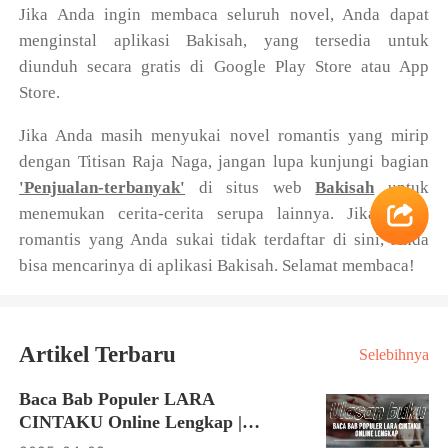
Jika Anda ingin membaca seluruh novel, Anda dapat
menginstal aplikasi Bakisah, yang tersedia untuk
diunduh secara gratis di Google Play Store atau App
Store.
Jika Anda masih menyukai novel romantis yang mirip
dengan Titisan Raja Naga, jangan lupa kunjungi bagian
'Penjualan-terbanyak'
di situs web
Bakisah
untuk
menemukan cerita-cerita serupa lainnya. Jika novel
romantis yang Anda sukai tidak terdaftar di sini, Anda
bisa mencarinya di aplikasi Bakisah. Selamat membaca!
Artikel Terbaru
Selebihnya
Baca Bab Populer LARA
CINTAKU Online Lengkap |
Ulasan buku