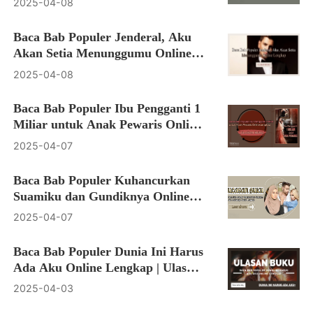
2025-04-08
Baca Bab Populer Jenderal, Aku
Akan Setia Menunggumu Online
Lengkap | Ulasan buku
2025-04-08
Baca Bab Populer Ibu Pengganti 1
Miliar untuk Anak Pewaris Online
Lengkap | Ulasan buku
2025-04-07
Baca Bab Populer Kuhancurkan
Suamiku dan Gundiknya Online
Lengkap | Ulasan buku
2025-04-07
Baca Bab Populer Dunia Ini Harus
Ada Aku Online Lengkap | Ulasan
buku
2025-04-03