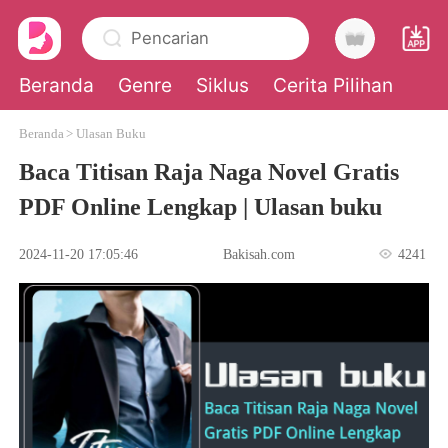
Pencarian
Beranda
Genre
Siklus
Cerita Pilihan
Beranda
>
Ulasan Buku
0
Baca Titisan Raja Naga Novel Gratis
PDF Online Lengkap | Ulasan buku
Pengisian Ulang
2024-11-20 17:05:46
Bakisah.com
4241
Riwayat Membaca
Keluar
Unduh Aplikasi