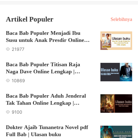
Artikel Populer
Selebihnya
Baca Bab Populer Menjadi Ibu
Susu untuk Anak Presdir Online
Lengkap | Ulasan buku
21977
Baca Bab Populer Titisan Raja
Naga Dave Online Lengkap |
Ulasan buku
10869
Baca Bab Populer Aduh Jenderal
Tak Tahan Online Lengkap |
Ulasan buku
9100
Dokter Ajaib Tunanetra Novel pdf
Full Bab | Ulasan buku