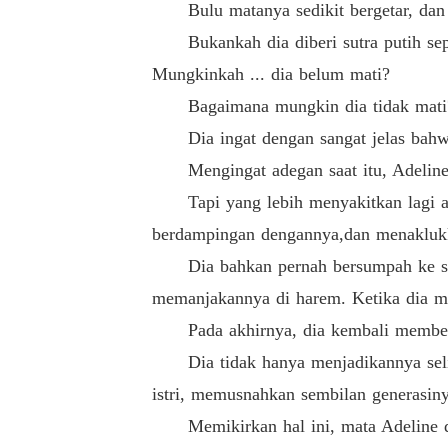
Bulu matanya sedikit bergetar, dan je
Bukankah dia diberi sutra putih sepanj
Mungkinkah ... dia belum mati?
Bagaimana mungkin dia tidak mati
Dia ingat dengan sangat jelas bahwa di
Mengingat adegan saat itu, Adeline m
Tapi yang lebih menyakitkan lagi adal
berdampingan dengannya,dan menakluk
Dia bahkan pernah bersumpah ke surga
memanjakannya di harem. Ketika dia m
Pada akhirnya, dia kembali member
Dia tidak hanya menjadikannya selir 
istri, memusnahkan sembilan generasiny
Memikirkan hal ini, mata Adeline dip