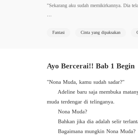
"Sekarang aku sudah memikirkannya. Dia tel
"Setidaknya sampah bisa didaur ulang. Tapi ko
Fantasi
Cinta yang dipaksakan
"Kamu berani mengatakan bahwa aku Kotoran?"
Begitu suara itu turun, suhu di ruang makan tu
Ayo Bercerai!! Bab 1 Begin
"Tuan Muda!" Kimmy terkejut. 

"Nona Muda, kamu sudah sadar?"
Adeline baru saja membuka matanya da
Ada sedikit kemarahan di dalamnya. 

muda terdengar di telinganya.
Nona Muda?
"Adeline, kamu semakin berani." Devon menc
Bahkan jika dia adalah selir terlanta
Bagaimana mungkin Nona Muda?
"Sebaiknya kamu tidak memainkan trik apa p