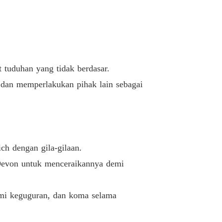
cerai!!
Ayo bercerai
02/05/2023
tuduhan yang tidak berdasar.
dan memperlakukan pihak lain sebagai
 dengan gila-gilaan.
evon untuk menceraikannya demi
mi keguguran, dan koma selama