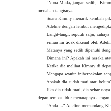
"Nona Muda, jangan sedih," Kimmy, ya
menahan tangisnya.
Suara Kimmy menarik kembali pikir
Adeline dengan lembut mengedipkan 
Langit-langit seputih salju, cahaya y
semua ini tidak dikenal oleh Adeline
Matanya yang sedih dipenuhi dengan
Dimana ini? Apakah ini neraka atau
Ketika dia melihat Kimmy di depan t
Mengapa wanita iniberpakaian sangat 
Apakah dia sudah mati atau belum?Dia
Jika dia tidak mati, dia seharusnya be
depan tempat tidur menatapnya dengan p
"Anda ..." Adeline memandang Kimmy