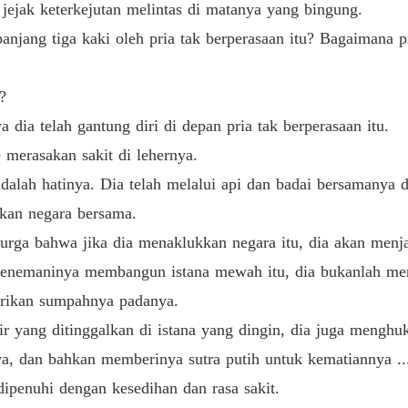
jak keterkejutan melintas di matanya yang bingung.
Ayo Ber
ang tiga kaki oleh pria tak berperasaan itu? Bagaimana pik
Bab 13 
?
Ayo Ber
Bab 14 
a telah gantung diri di depan pria tak berperasaan itu.
erasakan sakit di lehernya.
Ayo Ber
Bab 15 
ah hatinya. Dia telah melalui api dan badai bersamanya d
kan negara bersama.
Ayo Ber
Bab 16 
 bahwa jika dia menaklukkan negara itu, dia akan menja
enemaninya membangun istana mewah itu, dia bukanlah men
Ayo Ber
Bab 17 
ikan sumpahnya padanya.
yang ditinggalkan di istana yang dingin, dia juga menghu
Ayo Ber
Bab 18 
a, dan bahkan memberinya sutra putih untuk kematiannya ..
enuhi dengan kesedihan dan rasa sakit.
Ayo Ber