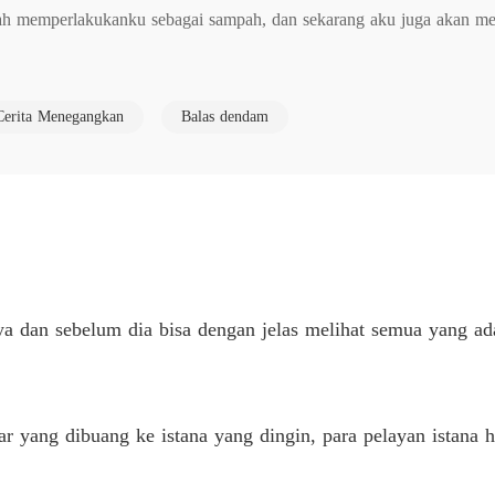
ah memperlakukanku sebagai sampah, dan sekarang aku juga akan me
Ayo Ber
Bab 6 Ay
toran tidak bisa didaur ulang."

Ayo Ber
Cerita Menegangkan
Balas dendam
Bab 7 Ay
 Tiba-tiba, suara dingin melayang.

Ayo Ber
Bab 8 Ay
run beberapa derajat. 

Ayo Ber
Bab 9 Ay
Ayo Ber
n sebelum dia bisa dengan jelas melihat semua yang ada 
Bab 10 
Ayo Ber
ubit dagunya dan menatapnya dengan mata terbakar. 

Bab 11 
r yang dibuang ke istana yang dingin, para pelayan istana 
Ayo Ber
un."
Bab 12 