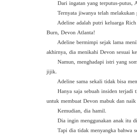
Dari ingatan yang terputus-putus, Ade
Ternyata jiwanya telah melakukan perj
Adeline adalah putri keluarga Rich ya
Burn, Devon Atlanta!
Adeline bermimpi sejak lama menikah
akhirnya, dia menikahi Devon sesuai ke
Namun, menghadapi istri yang sombong,
jijik.
Adeline sama sekali tidak bisa menda
Hanya saja sebuah insiden terjadi tig
untuk membuat Devon mabuk dan naik k
Kemudian, dia hamil.
Dia ingin menggunakan anak itu di p
Tapi dia tidak menyangka bahwa setel