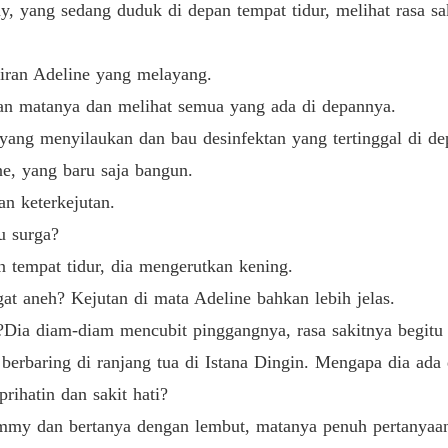
Bab 19 
ng sedang duduk di depan tempat tidur, melihat rasa saki
Ayo Ber
Bab 20 
an Adeline yang melayang.
matanya dan melihat semua yang ada di depannya.
Ayo Ber
Bab 21 
ang menyilaukan dan bau desinfektan yang tertinggal di de
, yang baru saja bangun.
Ayo Ber
 keterkejutan.
Bab 22 
 surga?
Ayo Ber
empat tidur, dia mengerutkan kening.
Bab 23 
aneh? Kejutan di mata Adeline bahkan lebih jelas.
Ayo Ber
 diam-diam mencubit pinggangnya, rasa sakitnya begitu j
Bab 24 
rbaring di ranjang tua di Istana Dingin. Mengapa dia ada 
Ayo Ber
rihatin dan sakit hati?
Bab 25 
 dan bertanya dengan lembut, matanya penuh pertanyaa
Ayo Ber