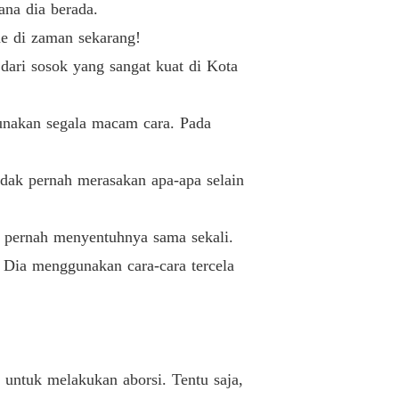
na dia berada.
Ayo bercerai
02/05/2023
e di zaman sekarang!
cerai!!
dari sosok yang sangat kuat di Kota
Ayo bercerai
02/05/2023
cerai!!
nakan segala macam cara. Pada
Ayo bercerai
02/05/2023
cerai!!
dak pernah merasakan apa-apa selain
Ayo bercerai
02/05/2023
cerai!!
 pernah menyentuhnya sama sekali.
Ayo bercerai
02/05/2023
 Dia menggunakan cara-cara tercela
cerai!!
Ayo bercerai
02/05/2023
cerai!!
Ayo bercerai
02/05/2023
ntuk melakukan aborsi. Tentu saja,