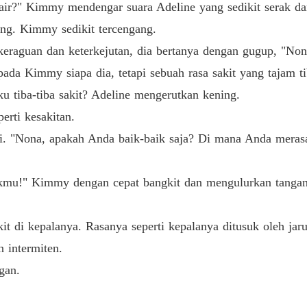
 Kimmy mendengar suara Adeline yang sedikit serak dan 
Bab 26 
. Kimmy sedikit tercengang.
Ayo Ber
guan dan keterkejutan, dia bertanya dengan gugup, "Nona
Bab 27 
a Kimmy siapa dia, tetapi sebuah rasa sakit yang tajam ti
Ayo Ber
iba-tiba sakit? Adeline mengerutkan kening.
Bab 28 
ti kesakitan.
Ayo Ber
"Nona, apakah Anda baik-baik saja? Di mana Anda merasa
Bab 29 
Ayo Ber
" Kimmy dengan cepat bangkit dan mengulurkan tanganun
Bab 30 
Ayo Ber
di kepalanya. Rasanya seperti kepalanya ditusuk oleh jaru
Bab 31 
 intermiten.
Ayo Ber
gan.
Bab 32 
Ayo Ber