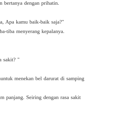
bertanya dengan prihatin.
Ayo bercerai
01/05/2023
cerai!!
, Apa kamu baik-baik saja?"
Ayo bercerai
01/05/2023
ba-tiba menyerang kepalanya.
cerai!!
Ayo bercerai
01/05/2023
cerai!!
 sakit? "
Ayo bercerai
01/05/2023
cerai!!
tuk menekan bel darurat di samping
Ayo bercerai
01/05/2023
cerai!!
m panjang. Seiring dengan rasa sakit
Ayo bercerai
02/05/2023
cerai!!
Ayo bercerai
02/05/2023
cerai!!