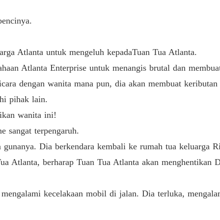
Ayo Ber
Bab 40 
ncinya.
ga Atlanta untuk mengeluh kepadaTuan Tua Atlanta.
aan Atlanta Enterprise untuk menangis brutal dan membuat 
ara dengan wanita mana pun, dia akan membuat keributan 
i pihak lain.
an wanita ini!
 sangat terpengaruh.
anya. Dia berkendara kembali ke rumah tua keluarga Rich
Atlanta, berharap Tuan Tua Atlanta akan menghentikan D
galami kecelakaan mobil di jalan. Dia terluka, mengala