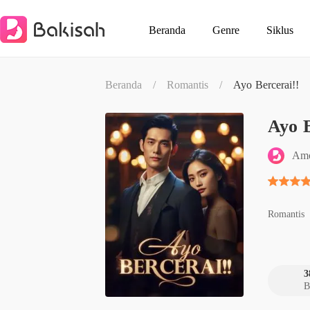
Beranda
Genre
Siklus
Beranda
/
Romantis
/
Ayo Bercerai!!
Ayo B
Amo
Romantis
3
B