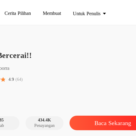
Cerita Pilihan
Membuat
Untuk Penulis
Ayo Ber
ercerai!!
Bab 1 B
Ayo Ber
orra
Bab 2 Ay
4.9
(64)
Ayo Ber
Bab 3 Ay
Ayo Ber
Bab 4 Ay
85
434.4K
Baca Sekarang
ab
Penayangan
Ayo Ber
Bab 5 Ay