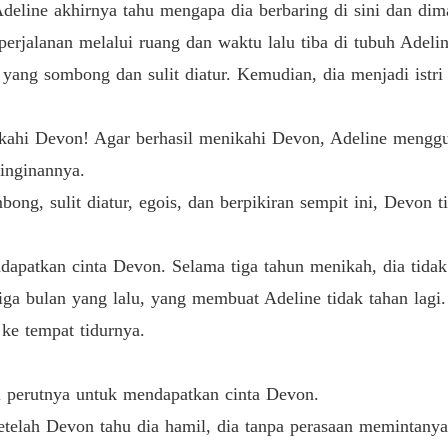
line akhirnya tahu mengapa dia berbaring di sini dan dima
Bab 33 
alanan melalui ruang dan waktu lalu tiba di tubuh Adelin
Ayo Ber
ng sombong dan sulit diatur. Kemudian, dia menjadi istri 
Bab 34 
Ayo Ber
i Devon! Agar berhasil menikahi Devon, Adeline menggu
Bab 35 
inginannya.
Ayo Ber
 sulit diatur, egois, dan berpikiran sempit ini, Devon ti
Bab 36 
Ayo Ber
patkan cinta Devon. Selama tiga tahun menikah, dia tidak
Bab 37 
a bulan yang lalu, yang membuat Adeline tidak tahan lagi.
Ayo Ber
e tempat tidurnya.
Bab 38 
Ayo Ber
erutnya untuk mendapatkan cinta Devon.
Bab 39 
ah Devon tahu dia hamil, dia tanpa perasaan memintanya u