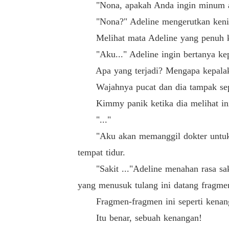
"Nona, apakah Anda ingin minum air?"
"Nona?" Adeline mengerutkan kening
Melihat mata Adeline yang penuh kera
"Aku..." Adeline ingin bertanya kepad
Apa yang terjadi? Mengapa kepalaku t
Wajahnya pucat dan dia tampak seper
Kimmy panik ketika dia melihat ini. 
"..."
"Aku akan memanggil dokter untukmu!
tempat tidur.
"Sakit ..."Adeline menahan rasa sakit 
yang menusuk tulang ini datang fragmen
Fragmen-fragmen ini seperti kenan
Itu benar, sebuah kenangan!