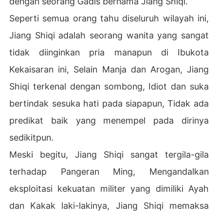
dengan seorang Gadis bernama Jiang Shiqi.
 kamu yakin tidak mau?"

Seperti semua orang tahu diseluruh wilayah ini,
"Apa yang salah? Apakah kamu memiliki perasaan padak
Jiang Shiqi adalah seorang wanita yang sangat
u sekarang ? Jangan bilang kamu akan meninggalkan se
tidak diinginkan pria manapun di Ibukota
lirmu dan kabur bersamaku."

Kekaisaran ini, Selain Manja dan Arogan, Jiang
Xuan Ming mengencangkan cengkeramannya di pergela
Shiqi terkenal dengan sombong, Idiot dan suka
ngan tangannya, kekuatannya hampir mampu mematah
kannya

bertindak sesuka hati pada siapapun, Tidak ada
predikat baik yang menempel pada dirinya
Braaakkk

sedikitpun.
Suara pintu didobrak paksa tidak memecahkan ketegan
Meski begitu, Jiang Shiqi sangat tergila-gila
gan di ruangan ini.

terhadap Pangeran Ming, Mengandalkan
Sejak usia empat belas tahun, Xuan Ming sering berper
eksploitasi kekuatan militer yang dimiliki Ayah
ang bersama ayahnya, kaisar agung Kerajaan Ming. 

dan Kakak laki-lakinya, Jiang Shiqi memaksa
Dia adalah anak yang paling kejam juga bengis di antar