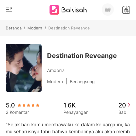
Beranda
/
Modern
/
Destination Reveange
0
Beranda
Pengisian Ulang
Genre
Destination Reveange
Modern
Riwayat Membaca
Amoorra
Romantis
|
Modern
Berlangsung
Keluar
Cerita pendek
Miliarder
Unduh Aplikasi
5.0
1.6K
20
Likantrof
2 Komentar
Penayangan
Bab
Siklus
"Sejak hari kamu membawaku ke dalam keluarga ini, ka
mu seharusnya tahu bahwa kembalinya aku akan memb