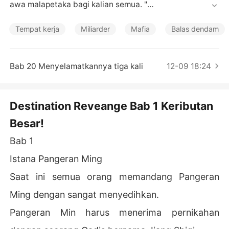
Cerita Pilihan
awa malapetaka bagi kalian semua. "

Jiang Shiqi benar-benar terkesima. 

Tempat kerja
Miliarder
Mafia
Balas dendam
Egosentrisme dan keegoisan mencapai puncaknya pada 
masa kejayaan Kekaisaran Ming. 

Bab 20 Menyelamatkannya tiga kali
12-09 18:24
Dia tidak punya keraguan untuk menghabisi orang-oran
g yang menghalangi jalannya menuju kekayaan dan keh
Destination Reveange Bab 1 Keributan
ormatan, dia adalah pria yang tidak mengetahui konsep
Besar!
 rasa bersalah.

Bab 1
Jiang Shiqi hanya tertawa terbahak-bahak. 

Istana Pangeran Ming
Dia menatap Xuan Ming  dengan mata dinginnya yang
Saat ini semua orang memandang Pangeran
 membuat tulang nya bergetar.

Ming dengan sangat menyedihkan.
....

Pangeran Min harus menerima pernikahan
"Jiang Shiqi, ini adalah kesempatan terakhirmu. Apakah