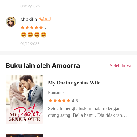
08/12/2025
shakilla
0
5
01/12/2023
Buku lain oleh Amoorra
Selebihnya
My Doctor genius Wife
Romantis
4.8
Setelah menghabiskan malam dengan
orang asing, Bella hamil. Dia tidak tahu
siapa ayah dari anak itu hingga akhirnya
dia melahirkan bayi dalam keadaan
meninggal Di bawah intrik ibu dan