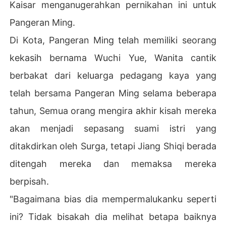
Kaisar menganugerahkan pernikahan ini untuk
a ketujuh saudaranya.

Pangeran Ming.
"Orang yang kejam tidak pantas menerima kebaikan sia
pa pun," kata Jiang Shiqi dengan tegas.

Di Kota, Pangeran Ming telah memiliki seorang
kekasih bernama Wuchi Yue, Wanita cantik
"Jangan pernah mengharapkan cinta dari pria jahat dan
 kejam ini. Ingatlah ini dalam pikiranmu- 'Kamu tidak aka
berbakat dari keluarga pedagang kaya yang
n pernah menghangatkan tempat tidurku.' Ingatlah mala
telah bersama Pangeran Ming selama beberapa
m pernikahan yang mengesankan ini."

tahun, Semua orang mengira akhir kisah mereka
"Sebaiknya segera menulis surat perceraian untukku, D
akan menjadi sepasang suami istri yang
an aku akan sepenuhnya menghilang dari hidupmu"
ditakdirkan oleh Surga, tetapi Jiang Shiqi berada
ditengah mereka dan memaksa mereka
berpisah.
"Bagaimana bias dia mempermalukanku seperti
ini? Tidak bisakah dia melihat betapa baiknya