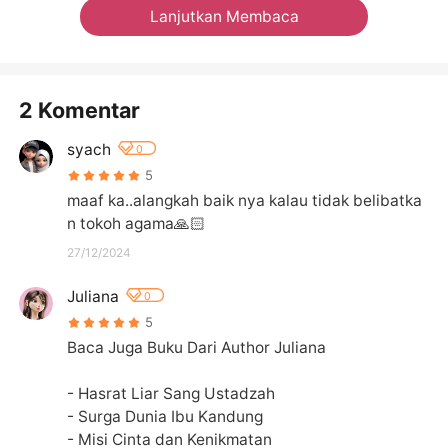
Lanjutkan Membaca
2 Komentar
syach
0
5
maaf ka..alangkah baik nya kalau tidak belibatka
n tokoh agama🙏🏻
27/12/2024
Juliana
0
5
Baca Juga Buku Dari Author Juliana

- Hasrat Liar Sang Ustadzah

- Surga Dunia Ibu Kandung

- Misi Cinta dan Kenikmatan
