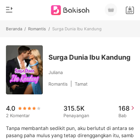
Beranda
/
Romantis
/
Surga Dunia Ibu Kandung
0
Beranda
Pengisian Ulang
Genre
Surga Dunia Ibu Kandung
Modern
Riwayat Membaca
Juliana
Romantis
|
Romantis
Tamat
Keluar
Cerita pendek
Miliarder
Unduh Aplikasi
4.0
315.5K
168
Likantrof
2 Komentar
Penayangan
Bab
Siklus
Tanpa membantah sedikit pun, aku berlutut di antara se
pasang paha mulus yang tetap direnggangkan itu, samb