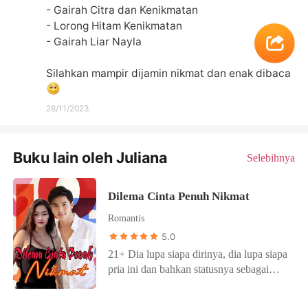
- Gairah Citra dan Kenikmatan

- Lorong Hitam Kenikmatan

- Gairah Liar Nayla

Silahkan mampir dijamin nikmat dan enak dibaca
28/11/2023
Buku lain oleh Juliana
Selebihnya
Dilema Cinta Penuh Nikmat
Romantis
5.0
21+ Dia lupa siapa dirinya, dia lupa siapa
pria ini dan bahkan statusnya sebagai
calon istri pria lain, yang dia tahu ialah
inilah momen yang paling dia tunggu dan