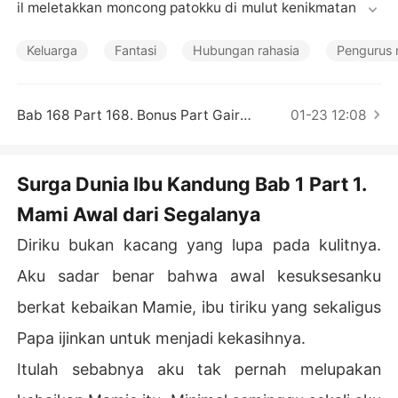
Cerita Pilihan
il meletakkan moncong patokku di mulut kenikmatan Ma
mie yang sudah ternganga kemerahan itu.

Keluarga
Fantasi
Hubungan rahasia
Pengurus 
Lalu dengan sekuat tenaga kudorong batang kenikmata
nku. Dan .... langsung amblas semuanya .... bleeessssss
sssssskkkkkk ... ! Setelah Mamie dua kali melahirkan, me
Bab 168 Part 168. Bonus Part Gairah Liar Kenikmatan Tante Mega (TAMAT)
01-23 12:08
mang aku merasa dimudahkan, karena patokku bisa lan
gsung amblas hanya dengan sekali dorong ... tanpa har
us bersusah payah lagi.

Surga Dunia Ibu Kandung Bab 1 Part 1.
Mami Awal dari Segalanya
Mamie pun menyambut kehadiran patokku di dalam lian
g kewanitaannya, dengan pelukan dan bisikan, "Sam Sa
Diriku bukan kacang yang lupa pada kulitnya.
yang ... kalau mamie belum menikah dengan Papa, pasti
 mamie akan merengek padamu ... agar kamu mau meng
Aku sadar benar bahwa awal kesuksesanku
awini mamie sebagai istri sahmu. "

berkat kebaikan Mamie, ibu tiriku yang sekaligus
"Jangan mikir serumit itu Mam. Meski pun kita tidak men
Papa ijinkan untuk menjadi kekasihnya.
ikah, kan kita sudah diijinkan oleh Papa untuk berbuat s
Itulah sebabnya aku tak pernah melupakan
ekehendak hati kita. Emwuaaaaah .... " sahutku yang ku
akhiri dengan ciuman hangat di bibir sensual Mamie Ter