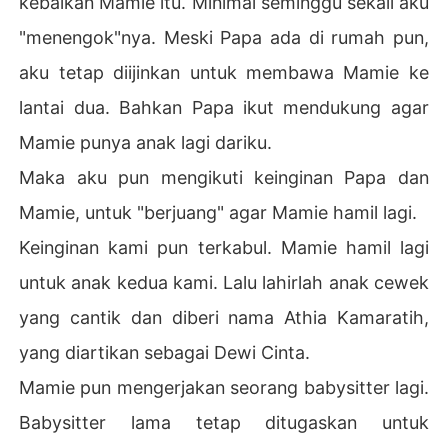
kebaikan Mamie itu. Minimal seminggu sekali aku
cinta.

"menengok"nya. Meski Papa ada di rumah pun,
Lalu aku mulai menggenjotnya dengan gerakan agak ce
aku tetap diijinkan untuk membawa Mamie ke
pat, sehingga Mamie mulai menggeliat dan merintih, "Du
lantai dua. Bahkan Papa ikut mendukung agar
dududuuuuuh .... Saaaam ...
Mamie punya anak lagi dariku.
Maka aku pun mengikuti keinginan Papa dan
Mamie, untuk "berjuang" agar Mamie hamil lagi.
Keinginan kami pun terkabul. Mamie hamil lagi
untuk anak kedua kami. Lalu lahirlah anak cewek
yang cantik dan diberi nama Athia Kamaratih,
yang diartikan sebagai Dewi Cinta.
Mamie pun mengerjakan seorang babysitter lagi.
Babysitter lama tetap ditugaskan untuk