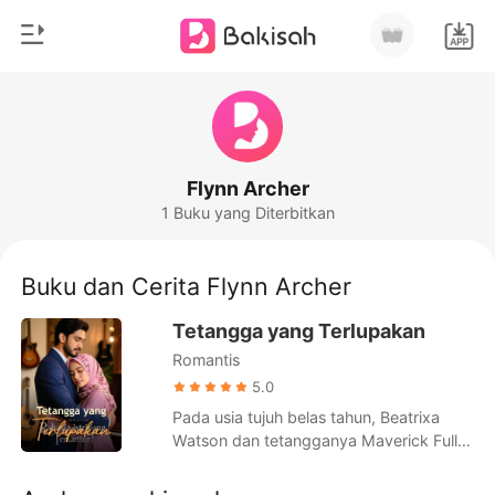
0
Beranda
Pengisian Ulang
Genre
Flynn Archer
1 Buku yang Diterbitkan
Modern
Riwayat Membaca
Romantis
Buku dan Cerita Flynn Archer
Keluar
Cerita pendek
Tetangga yang Terlupakan
Miliarder
Romantis
Unduh Aplikasi
Likantrof
5.0
Pada usia tujuh belas tahun, Beatrixa
Siklus
Watson dan tetangganya Maverick Fuller
merasakan cinta yang menggoda,
menyembunyikan hubungan mereka dari